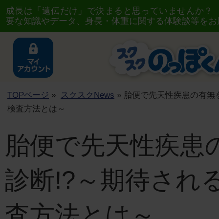
成長は「遺伝だけ」で決まると思っていませんか？
要な知識やデータ、身長・体重に関する体験談等をお
TOPページ
»
スクスクNews
» 胎便で先天性疾患の有無
検査方法とは～
胎便で先天性疾患
診断!?～期待され
査方法とは～