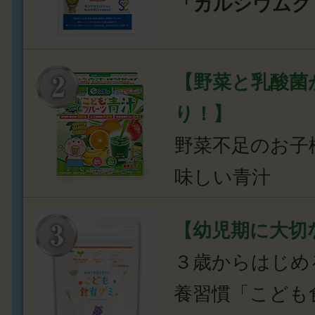
「カルシウムグ
【野菜と乳酸菌
り！】
野菜不足のお子
味しい青汁
【幼児期に大切
３歳からはじめ
養習慣「こども