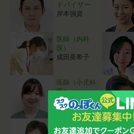
ドバイザー
岸本強資
医師（内科
医）
成田亜希子
医師（小児科
医）
湯田貴江
心理カウンセ