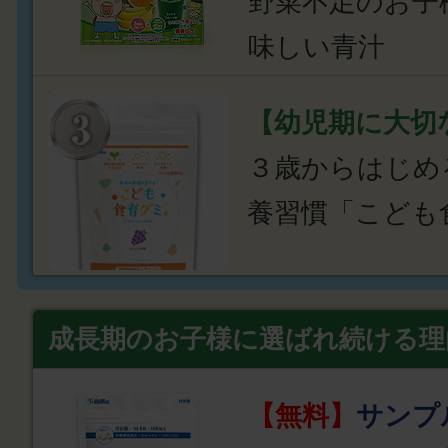
野菜不足のお子
味しい青汁
【幼児期に大切
３歳からはじめ
養習慣「こども
成長期のお子様に選ばれ続ける理
【無料】
サンプ