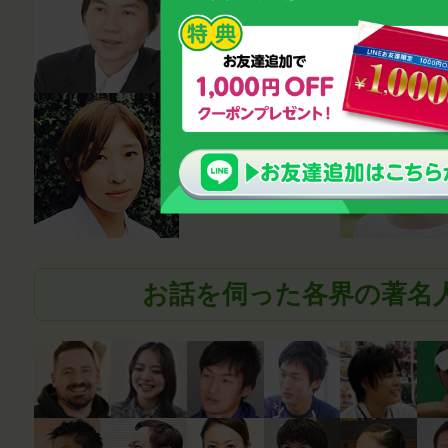
ラー・講師
鈴木雅幸
薬剤師
笹尾真波
お話を伺った各界の著名