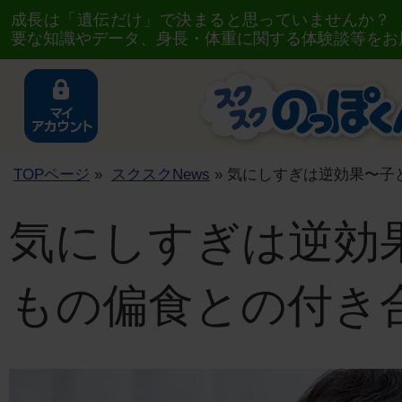
成長は「遺伝だけ」で決まると思っていませんか？
要な知識やデータ、身長・体重に関する体験談等をお
TOPページ
»
スクスクNews
» 気にしすぎは逆効果〜子
気にしすぎは逆効
もの偏食との付き