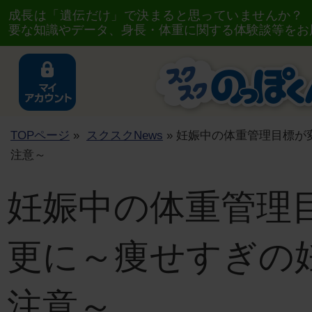
成長は「遺伝だけ」で決まると思っていませんか？
要な知識やデータ、身長・体重に関する体験談等をお
TOPページ
»
スクスクNews
» 妊娠中の体重管理目標が
注意～
妊娠中の体重管理
更に～痩せすぎの
注意～