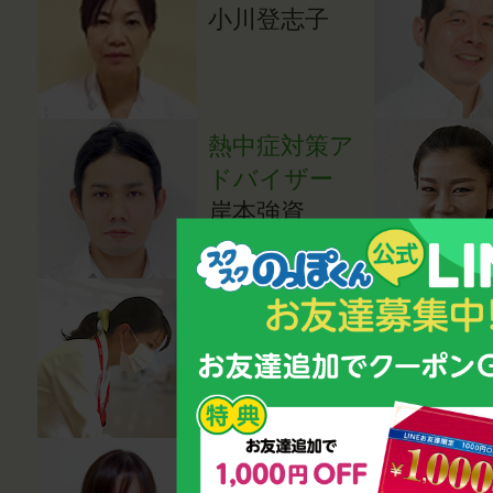
小川登志子
熱中症対策ア
ドバイザー
岸本強資
医師（内科
医）
成田亜希子
医師（小児科