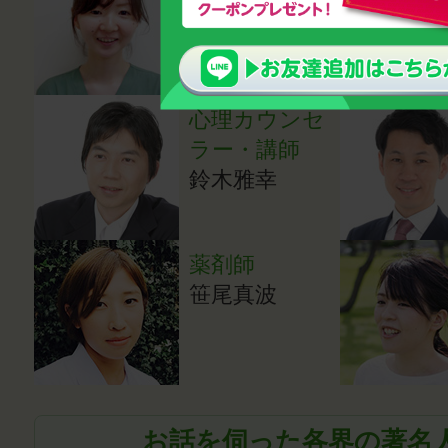
医）
湯田貴江
心理カウンセ
ラー・講師
鈴木雅幸
薬剤師
笹尾真波
お話を伺った各界の著名