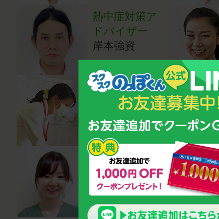
熱中症対策ア
ドバイザー
岸本強資
医師（内科
医）
成田亜希子
医師（小児科
医）
湯田貴江