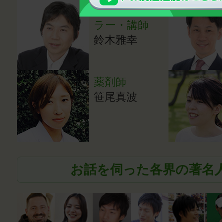
心理カウンセ
ラー・講師
鈴木雅幸
薬剤師
笹尾真波
お話を伺った各界の著名