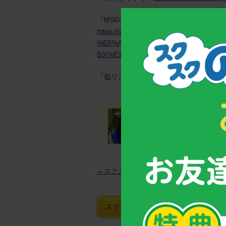
『MSDマニュアル家庭版』
https://www.msdmanuals.com/ja-jp
%E6%A0%84%E9%A4%8A%E9%9A%9
B3/%E3%83%93%E3%82%BF%E3%83
『低リン血性くる病ナビ』
http://www.tei
MR(医薬情報担当者)
←スクスクNews一覧へ
スクスクのっぽくんおすすめグッズ