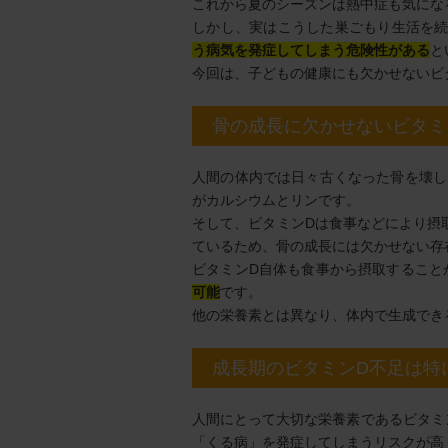
これから夏のシーズンは熱中症も気にな
しかし、実はこうした巣ごもり生活を続
う病気を発症してしまう危険性がある
と
今回は、子どもの健康にも欠かせないビ
骨の成長に欠かせないビタミ
人間の体内では日々古くなった骨を壊し
がカルシウムとリンです。
そして、ビタミンDは食事などにより摂
ているため、骨の成長には欠かせない存
ビタミンD自体も食事から摂取すること
可能
です。
他の栄養素とは異なり、体内で生成でき
成長期のビタミンD不足は特
人間にとって大切な栄養素であるビタミ
「くる病」を発症してしまうリスクが高