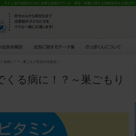
？ 子ども達の成長のために必要な知識やデータ、身長・体重に関する体験談等をお届け中
でくる病に！？～巣ごもり生活の注意点～
でくる病に！？～巣ごもり