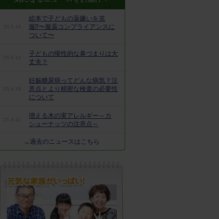
絵本で子どもの薬嫌いを克
服⁉︎〜服薬コンプライアンスに
25.5.16
ついて〜
子どもの慢性的な鼻づまりは大
25.5.12
丈夫？
妊娠糖尿病ってどんな病気？注
意点とより精密な検査の必要性
25.4.18
について
増える木の実アレルギー～カ
25.4.11
シューナッツの注意点～
→過去のニュースはこちら