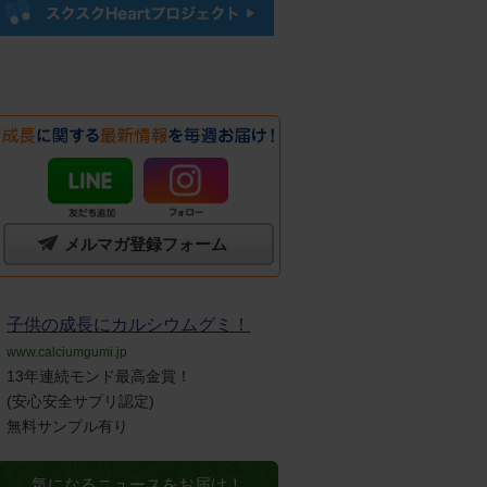
メルマガ登録フォーム
子供の成長にカルシウムグミ！
www.calciumgumi.jp
13年連続モンド最高金賞！
(安心安全サプリ認定)
無料サンプル有り
気になるニュースをお届け！