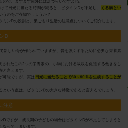
るので、ますます屋外には居づらいですよね。
けて日光に当たる時間が減ると、ビタミンDが不足し、
くる病とい
いうのをご存知でしょうか？
タミンDの役割と、巣ごもり生活の注意点についてご紹介します。
ンD
て新しい骨が作られていますが、骨を強くするために必要な栄養素
取されたこの2つの栄養素の、小腸における吸収を促進する働きをし
在と言えます。
が可能ですが、実は
日光に当たることで80～90％を生成することが
るという点は、ビタミンDの大きな特徴であると言えるでしょう。
に注意
ンDですが、成長期の子どもの場合はビタミンDが不足してしまうと
くなってしまいます。