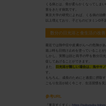
くる病とは、骨が柔らかくなってしまい
害をきたす病気です。
東京大学の研究によれば、くる病の治療を受
以上増えており、子どものビタミンD不
数分の日光浴と食生活の改善
最近では熱中症や皮膚がんへの危険があ
遊ぶ時も日焼け止めを塗っていることが
しかし、実際は顔と両手の甲を数分日光
促してあげることができます。
また、
日光浴が難しい場合は、魚やキノ
す。
もちろん、成長のためにと過度に摂取す
ごもり生活が続く今こそ、生活習慣を見
参考URL
『東京すくすく』
https://sukusuku.tokyo-