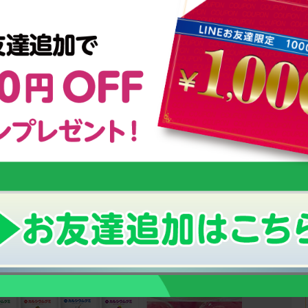
スクスク育つための３つのポイント！
ムグミ」
子供が成長する仕組みとは？
オリンピックを目指す少年少女に密着！
ング
強さの秘密は【栄養管理】にあった！
小さなお子様の栄養補給におすすめ！
！
幼児期からの「こども食育グミ」
のっぽくんの成長サポートグッズについて
い「成長期」の栄養補給にオススメ！