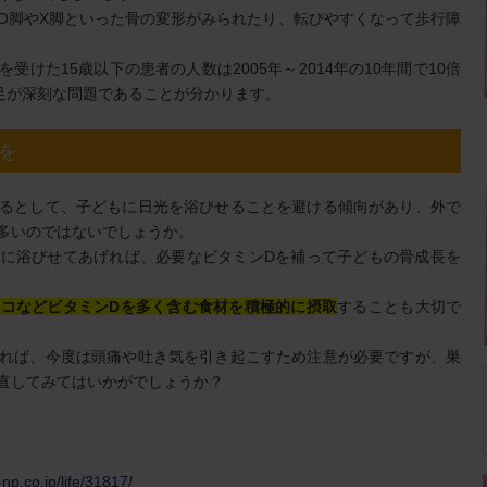
O脚やX脚といった骨の変形がみられたり、転びやすくなって歩行障
けた15歳以下の患者の人数は2005年～2014年の10年間で10倍
足が深刻な問題であることが分かります。
を
るとして、子どもに日光を浴びせることを避ける傾向があり、外で
多いのではないでしょうか。
に浴びせてあげれば、必要なビタミンDを補って子どもの骨成長を
コなどビタミンDを多く含む食材を積極的に摂取
することも大切で
れば、今度は頭痛や吐き気を引き起こすため注意が必要ですが、巣
直してみてはいかがでしょうか？
np.co.jp/life/31817/