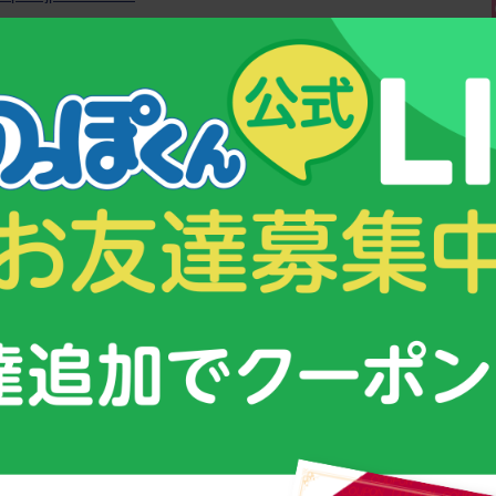
/%E3%83%9B%E3%83%BC%E3%83%A0/11-
C%E5%AE%B3/%E3%83%93%E3%82%BF%E3%83%9F%E3%83%
%9F%E3%83%B3d
rin-kurubyo.jp/patients/kurubyo/01.html
：編集部スタッフ：古谷祥子
&コンテンツ