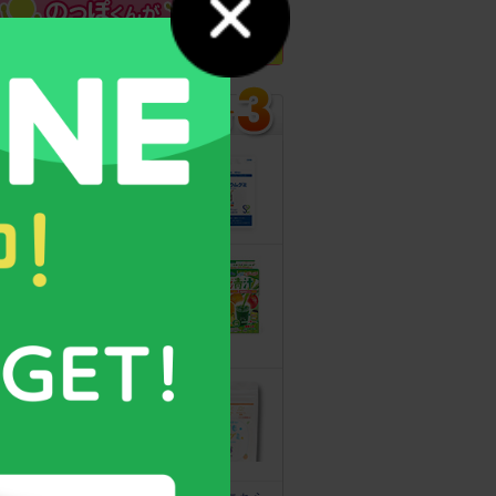
カルシウムグミ
13年連続モンド
最高金賞受賞！
無料サンプルも
こどもフルーツ
青汁
野菜と乳酸菌
たっぷり！
守る力を高める
こども食育グミ
幼児期の栄養補
給に最適！ 身
体の土台作りに