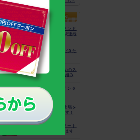
スクスクのっぽくん推奨全グッズはこちら
カルシウムグミが、モンド
「最高金賞」を13年連続連続
受賞！
非常時にお役立ていただきた
いトレーニング
皆様の安心と安全のためのス
クスクのっぽくんの取り組み
なでしこ宮間選手にインタ
ビュー！
ジュニアオリンピック出場を
目指してがんばっています！
世界で活躍するアスリート
キッズをサポートしています