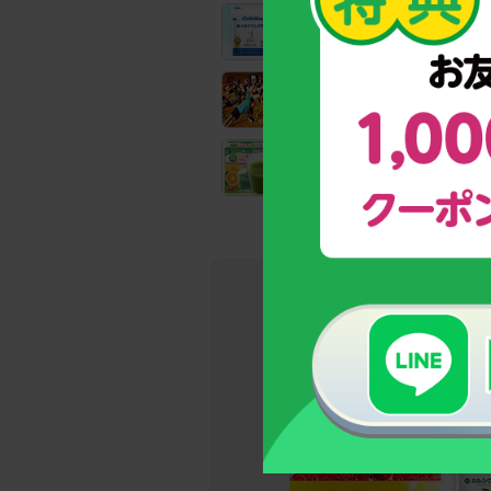
【お客様支持率No.1！】
成長期サポート食品「カルシウ
全国の教育機関でも実践！
子どもの姿勢力アップトレーニ
野菜と乳酸菌たっぷり！
野菜不足のお子様のための青汁
→今しかな