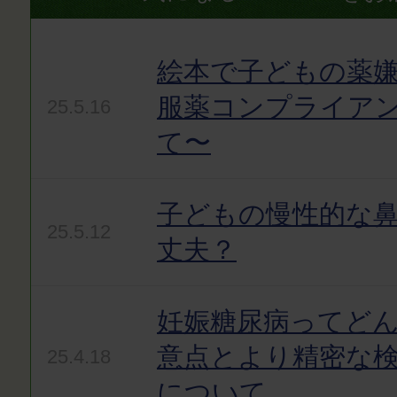
絵本で子どもの薬嫌
服薬コンプライア
25.5.16
て〜
子どもの慢性的な
25.5.12
丈夫？
妊娠糖尿病ってど
意点とより精密な
25.4.18
について