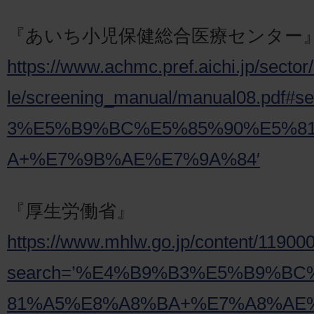
『あいち小児保健総合医療センター
https://www.achmc.pref.aichi.jp/sector/
le/screening_manual/manual08.pdf
3%E5%B9%BC%E5%85%90%E5%8
A+%E7%9B%AE%E7%9A%84′
『厚生労働省』
https://www.mhlw.go.jp/content/11900
search=’%E4%B9%B3%E5%B9%B
81%A5%E8%A8%BA+%E7%A8%AE