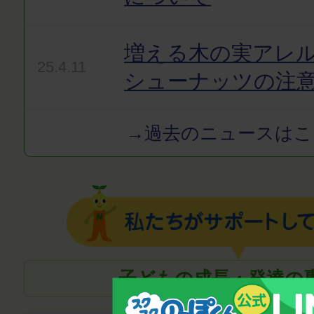
増える木の実アレ
25.4.11
シューナッツの注
→過去のニュースはこ
子どもの成長・発達の