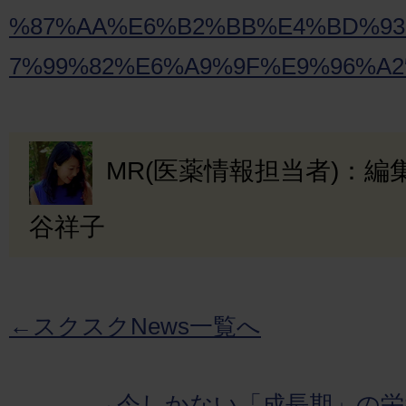
%87%AA%E6%B2%BB%E4%BD%9
7%99%82%E6%A9%9F%E9%96%A2
MR(医薬情報担当者)：
谷祥子
←スクスクNews一覧へ
→今しかない「成長期」の栄