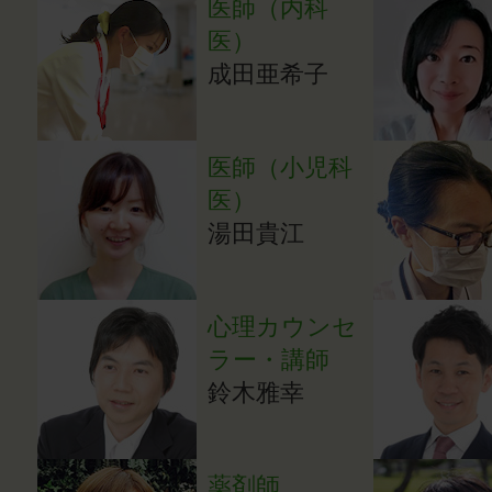
医師（内科
医）
成田亜希子
医師（小児科
医）
湯田貴江
心理カウンセ
ラー・講師
鈴木雅幸
薬剤師