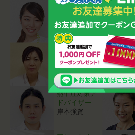
管理栄養士
磯村優貴恵
医学博士
小川登志子
熱中症対策ア
ドバイザー
岸本強資