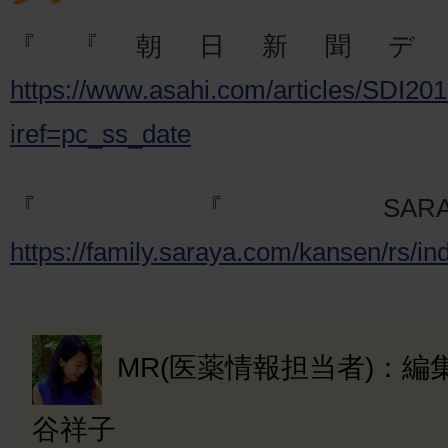
『『朝日新聞デ
https://www.asahi.com/articles/SDI2
iref=pc_ss_date
『『SAR
https://family.saraya.com/kansen/rs/in
MR(医薬情報担当者)：
谷祥子