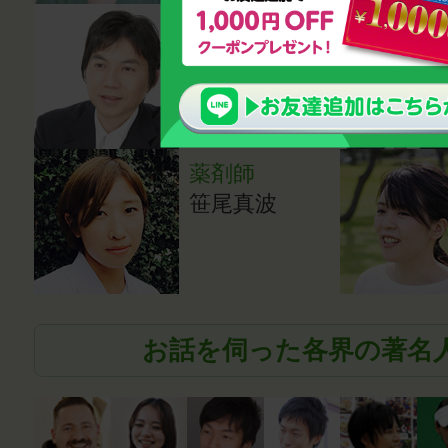
心理カウンセ
ラー・講師
鈴木雅幸
薬剤師
笹尾真波
お話を伺った各界の著名