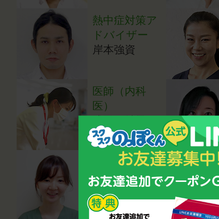
熱中症対策ア
ドバイザー
岸本強資
医師（内科
医）
成田亜希子
医師（小児科
医）
湯田貴江