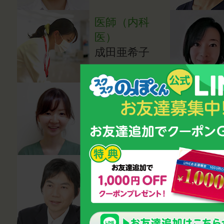
医師（内科
医）
成田亜希子
医師（小児科
医）
湯田貴江
心理カウンセ
ラー・講師
鈴木雅幸