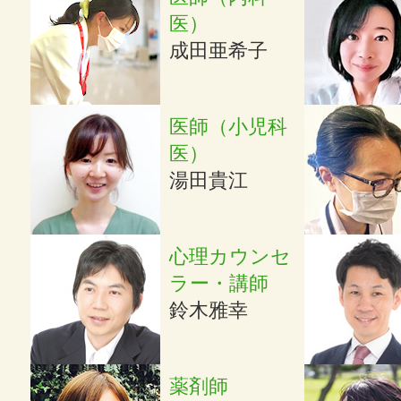
医）
成田亜希子
医師（小児科
医）
湯田貴江
心理カウンセ
ラー・講師
鈴木雅幸
薬剤師