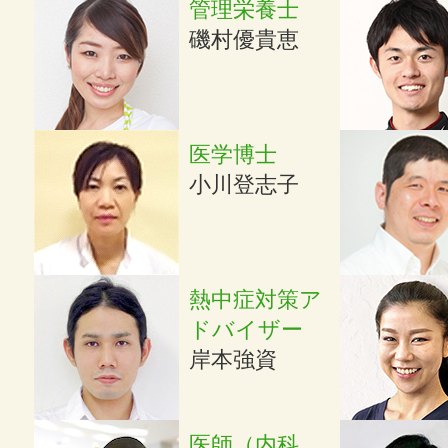
管理栄養士
磯村優貴恵
医学博士
小川登志子
熱中症対策ア
ドバイザー
岸本強資
医師（内科