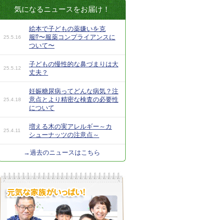
気になるニュースをお届け！
絵本で子どもの薬嫌いを克
服⁉︎〜服薬コンプライアンスに
25.5.16
ついて〜
子どもの慢性的な鼻づまりは大
25.5.12
丈夫？
妊娠糖尿病ってどんな病気？注
意点とより精密な検査の必要性
25.4.18
について
増える木の実アレルギー～カ
25.4.11
シューナッツの注意点～
→過去のニュースはこちら