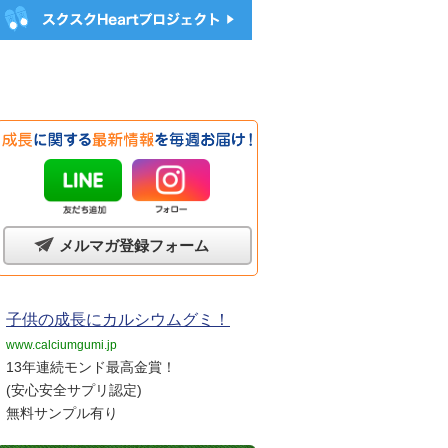
メルマガ登録フォーム
子供の成長にカルシウムグミ！
www.calciumgumi.jp
13年連続モンド最高金賞！
(安心安全サプリ認定)
無料サンプル有り