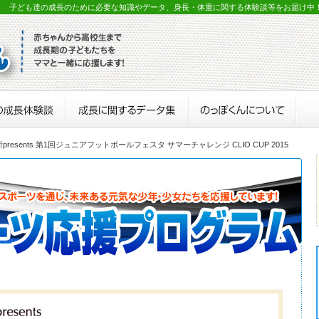
？ 子ども達の成長のために必要な知識やデータ、身長・体重に関する体験談等をお届け中
presents 第1回ジュニアフットボールフェスタ サマーチャレンジ CLIO CUP 2015