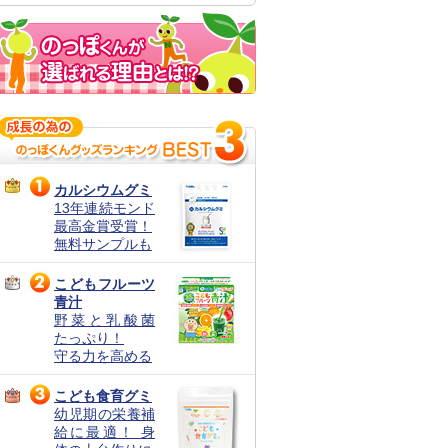
カルシウムグミ
13年連続モンド
最高金賞受賞！
無料サンプルも
こどもフルーツ
青汁
野菜と乳酸菌
たっぷり！
守る力を高める
こども食育グミ
幼児期の栄養補
給に最適！ 身