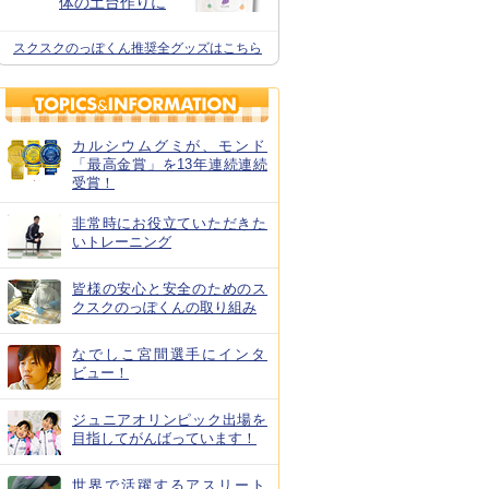
体の土台作りに
スクスクのっぽくん推奨全グッズはこちら
カルシウムグミが、モンド
「最高金賞」を13年連続連続
受賞！
非常時にお役立ていただきた
いトレーニング
皆様の安心と安全のためのス
クスクのっぽくんの取り組み
なでしこ宮間選手にインタ
ビュー！
ジュニアオリンピック出場を
目指してがんばっています！
世界で活躍するアスリート