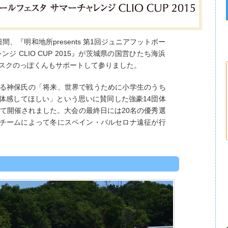
日間、『明和地所presents 第1回ジュニアフットボー
ジ CLIO CUP 2015』が茨城県の国営ひたち海浜
スクのっぽくんもサポートして参りました。
る神保氏の「将来、世界で戦うために小学生のうち
体感してほしい」という思いに賛同した強豪14団体
って開催されました。大会の最終日には20名の優秀選
チームによって冬にスペイン・バルセロナ遠征が行