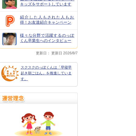
キッズをサポートしています
紹介した人もされた人もお
得！お友達紹介キャンペーン
様々な分野で活躍するのっぽ
くん卒業生へのインタビュー
更新日：
更新日 2026/8/7
スクスクのっぽくんは「早寝早
起き朝ごはん」を推進していま
す。