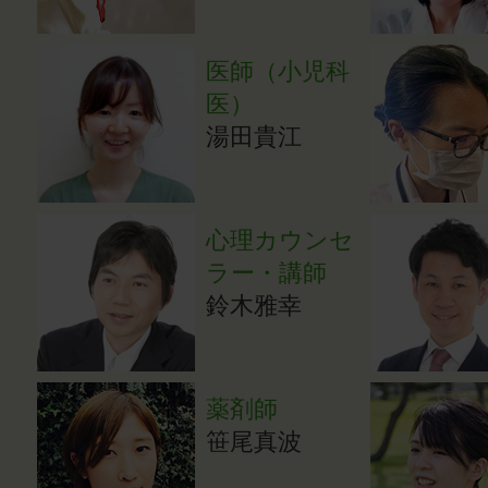
医師（小児科
医）
湯田貴江
心理カウンセ
ラー・講師
鈴木雅幸
薬剤師
笹尾真波