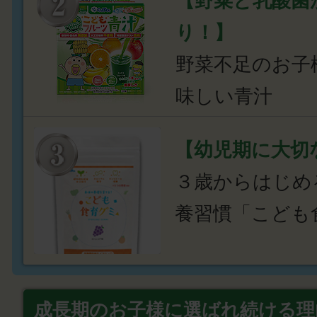
【野菜と乳酸菌
り！】
野菜不足のお子
味しい青汁
【幼児期に大切
３歳からはじめ
養習慣「こども
成長期のお子様に選ばれ続ける理