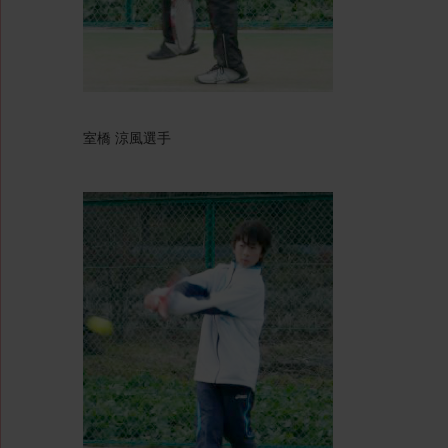
室橋 涼風選手