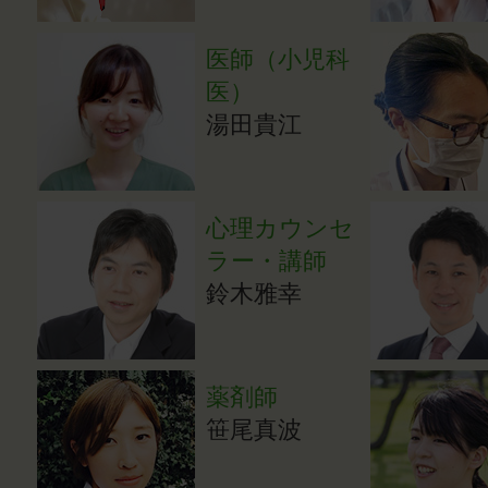
医師（小児科
医）
湯田貴江
心理カウンセ
ラー・講師
鈴木雅幸
薬剤師
笹尾真波