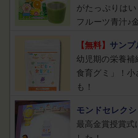
がたっぷりはい
フルーツ青汁♪
【無料】
サンプ
幼児期の栄養補
食育グミ」！小
も！
モンドセレクシ
最高金賞授賞式
した！