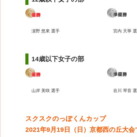
濵野 悠來 選手
宮内 天寧 
14歳以下女子の部
山岸 美咲 選手
谷川 琴音 
スクスクのっぽくんカップ
2021年9月19日（日）京都西の丘大