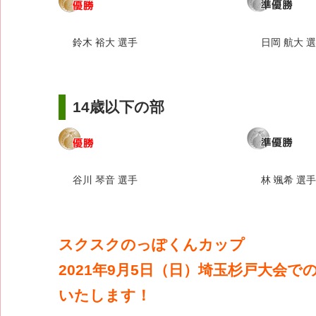
鈴木 裕大 選手
日岡 航大 
14歳以下の部
谷川 琴音 選手
林 颯希 選手
スクスクのっぽくんカップ
2021年9月5日（日）埼玉杉戸大会で
いたします！