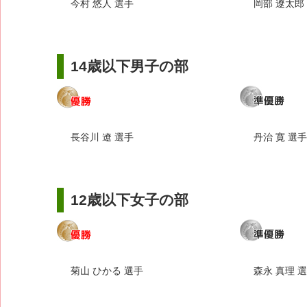
今村 悠人 選手
岡部 遼太郎
14歳以下男子の部
長谷川 遼 選手
丹治 寛 選手
12歳以下女子の部
菊山 ひかる 選手
森永 真理 