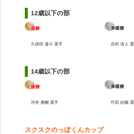
12歳以下の部
久保田 蓮斗 選手
吉村 杏人 
14歳以下の部
河井 勇醐 選手
竹田 紗蘭 
スクスクのっぽくんカップ