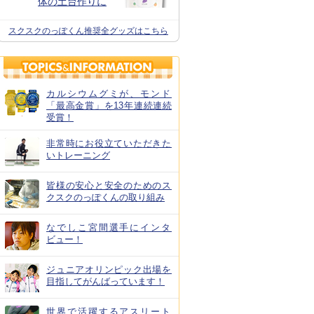
体の土台作りに
スクスクのっぽくん推奨全グッズはこちら
カルシウムグミが、モンド
「最高金賞」を13年連続連続
受賞！
非常時にお役立ていただきた
いトレーニング
皆様の安心と安全のためのス
クスクのっぽくんの取り組み
なでしこ宮間選手にインタ
ビュー！
ジュニアオリンピック出場を
目指してがんばっています！
世界で活躍するアスリート