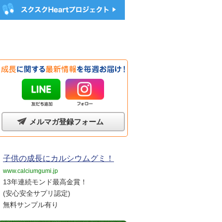
メルマガ登録フォーム
子供の成長にカルシウムグミ！
www.calciumgumi.jp
13年連続モンド最高金賞！
(安心安全サプリ認定)
無料サンプル有り