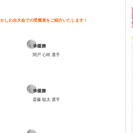
奈川かしわ台大会での受賞者をご紹介いたします！
関戸 心咲 選手
斎藤 聡太 選手