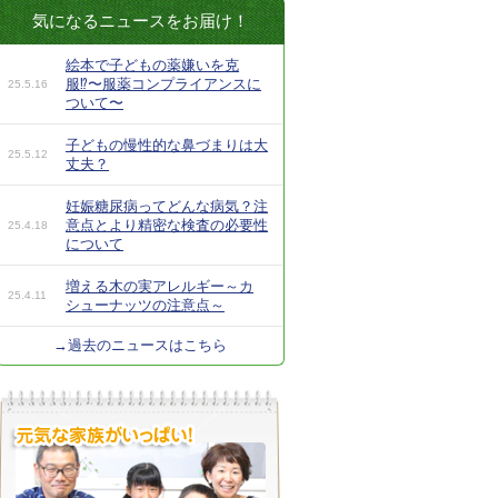
気になるニュースをお届け！
絵本で子どもの薬嫌いを克
服⁉︎〜服薬コンプライアンスに
25.5.16
ついて〜
子どもの慢性的な鼻づまりは大
25.5.12
丈夫？
妊娠糖尿病ってどんな病気？注
意点とより精密な検査の必要性
25.4.18
について
増える木の実アレルギー～カ
25.4.11
シューナッツの注意点～
→過去のニュースはこちら