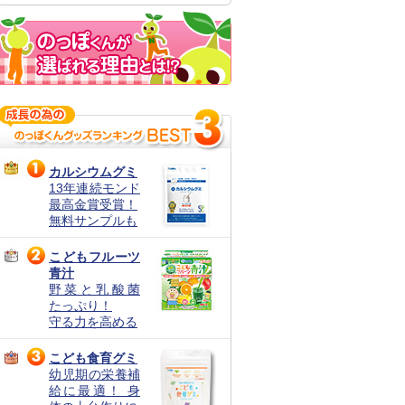
カルシウムグミ
13年連続モンド
最高金賞受賞！
無料サンプルも
こどもフルーツ
青汁
野菜と乳酸菌
たっぷり！
守る力を高める
こども食育グミ
幼児期の栄養補
給に最適！ 身