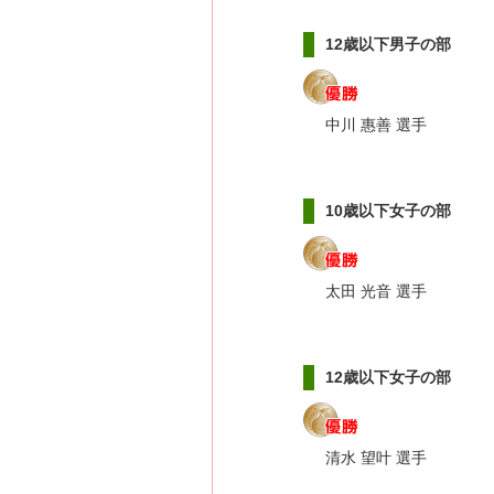
12歳以下男子の部
中川 惠善 選手
10歳以下女子の部
太田 光音 選手
12歳以下女子の部
清水 望叶 選手