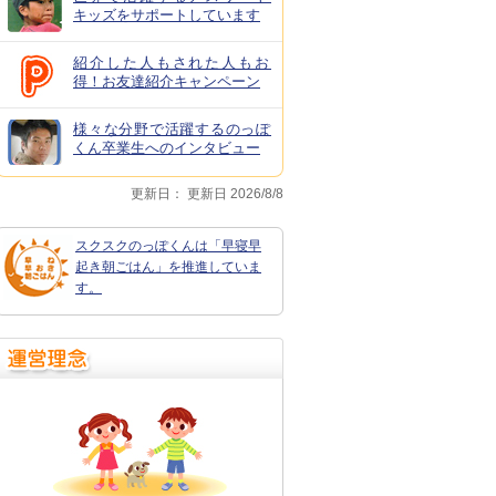
キッズをサポートしています
紹介した人もされた人もお
得！お友達紹介キャンペーン
様々な分野で活躍するのっぽ
くん卒業生へのインタビュー
更新日：
更新日 2026/8/8
スクスクのっぽくんは「早寝早
起き朝ごはん」を推進していま
す。