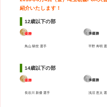
紹介いたします！
12歳以下の部
鳥山 騎世 選手
平野 寿明 
14歳以下の部
長谷川 新優 選手
浅沼 恵太 