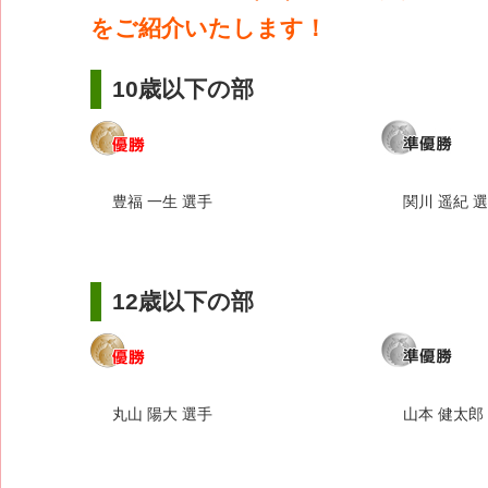
をご紹介いたします！
10歳以下の部
豊福 一生 選手
関川 遥紀 
12歳以下の部
丸山 陽大 選手
山本 健太郎