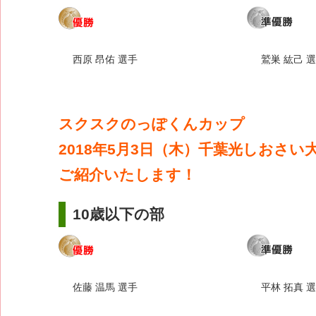
西原 昂佑 選手
鷲巣 紘己 
スクスクのっぽくんカップ
2018年5月3日（木）千葉光しおさ
ご紹介いたします！
10歳以下の部
佐藤 温馬 選手
平林 拓真 