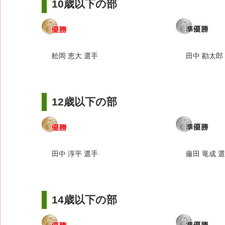
10歳以下の部
舩岡 恵大 選手
田中 勘太郎
12歳以下の部
田中 淳平 選手
藤田 竜成 
14歳以下の部