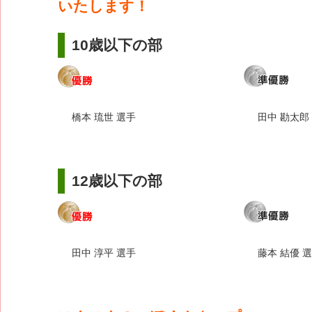
いたします！
10歳以下の部
橋本 琉世 選手
田中 勘太郎
12歳以下の部
田中 淳平 選手
藤本 結優 