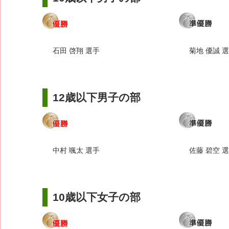
石田 啓翔 選手
菊地 優誠 
12歳以下男子の部
中村 颯太 選手
佐藤 碧空 
10歳以下女子の部