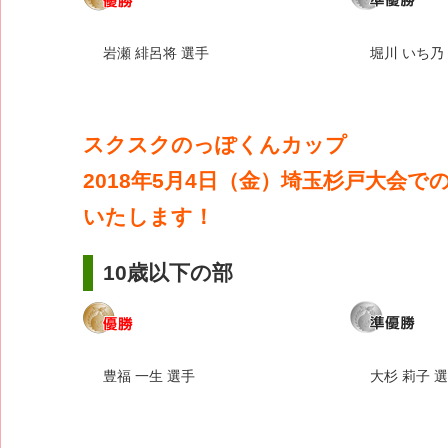
岩瀬 緋呂将 選手
堀川 いち乃
スクスクのっぽくんカップ
2018年5月4日（金）埼玉杉戸大会で
いたします！
10歳以下の部
豊福 一生 選手
大杉 莉子 