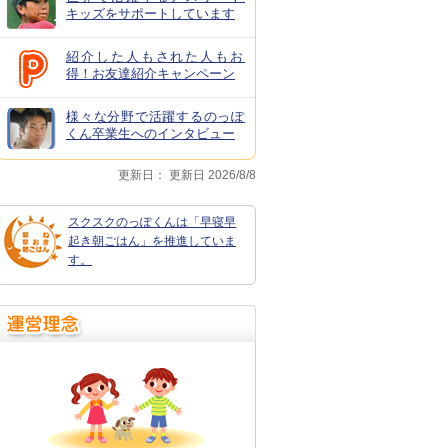
キッズをサポートしています
紹介した人もされた人もお
得！お友達紹介キャンペーン
様々な分野で活躍するのっぽ
くん卒業生へのインタビュー
更新日：
更新日 2026/8/8
スクスクのっぽくんは「早寝早
起き朝ごはん」を推進していま
す。