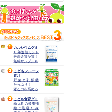
カルシウムグミ
13年連続モンド
最高金賞受賞！
無料サンプルも
こどもフルーツ
青汁
野菜と乳酸菌
たっぷり！
守る力を高める
こども食育グミ
幼児期の栄養補
給に最適！ 身