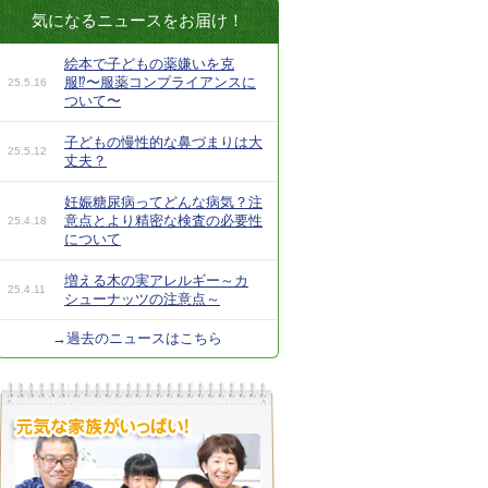
気になるニュースをお届け！
絵本で子どもの薬嫌いを克
服⁉︎〜服薬コンプライアンスに
25.5.16
ついて〜
子どもの慢性的な鼻づまりは大
25.5.12
丈夫？
妊娠糖尿病ってどんな病気？注
意点とより精密な検査の必要性
25.4.18
について
増える木の実アレルギー～カ
25.4.11
シューナッツの注意点～
→過去のニュースはこちら