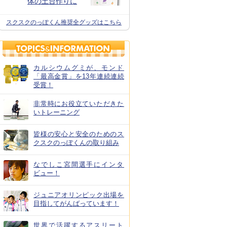
体の土台作りに
スクスクのっぽくん推奨全グッズはこちら
カルシウムグミが、モンド
「最高金賞」を13年連続連続
受賞！
非常時にお役立ていただきた
いトレーニング
皆様の安心と安全のためのス
クスクのっぽくんの取り組み
なでしこ宮間選手にインタ
ビュー！
ジュニアオリンピック出場を
目指してがんばっています！
世界で活躍するアスリート