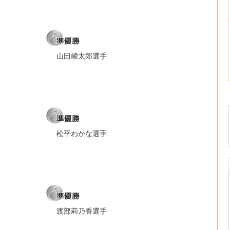
山田崚太郎選手
松平わかな選手
渡部莉乃香選手