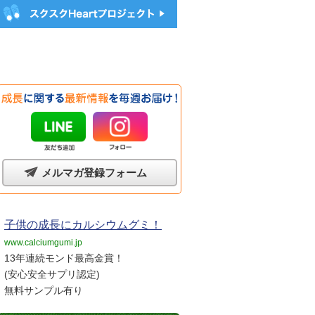
メルマガ登録フォーム
子供の成長にカルシウムグミ！
www.calciumgumi.jp
13年連続モンド最高金賞！
(安心安全サプリ認定)
無料サンプル有り