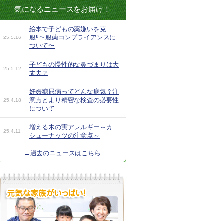
気になるニュースをお届け！
絵本で子どもの薬嫌いを克
服⁉︎〜服薬コンプライアンスに
25.5.16
ついて〜
子どもの慢性的な鼻づまりは大
25.5.12
丈夫？
妊娠糖尿病ってどんな病気？注
意点とより精密な検査の必要性
25.4.18
について
増える木の実アレルギー～カ
25.4.11
シューナッツの注意点～
→過去のニュースはこちら