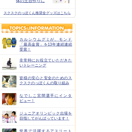
体の土台作りに
スクスクのっぽくん推奨全グッズはこちら
カルシウムグミが、モンド
「最高金賞」を13年連続連続
受賞！
非常時にお役立ていただきた
いトレーニング
皆様の安心と安全のためのス
クスクのっぽくんの取り組み
なでしこ宮間選手にインタ
ビュー！
ジュニアオリンピック出場を
目指してがんばっています！
世界で活躍するアスリート