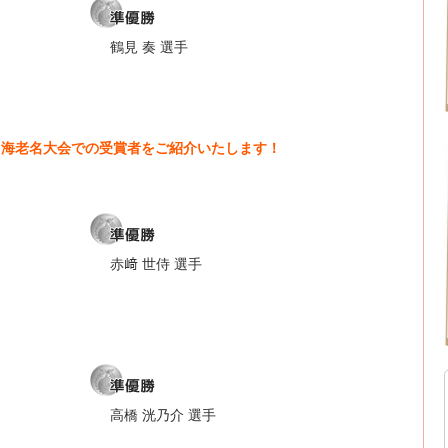
鶴見 奏 選手
奈川海老名大会での受賞者をご紹介いたします！
赤﨑 世侍 選手
高橋 洸乃介 選手