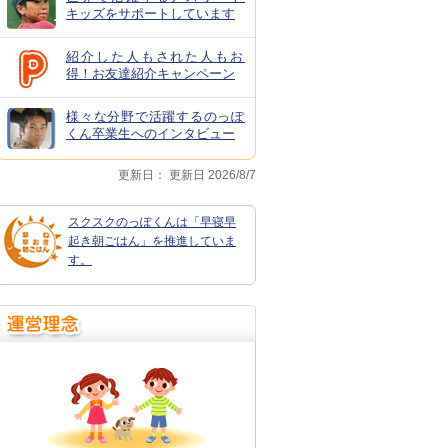
キッズをサポートしています
紹介した人もされた人もお
得！お友達紹介キャンペーン
様々な分野で活躍するのっぽ
くん卒業生へのインタビュー
更新日：
更新日 2026/8/7
スクスクのっぽくんは「早寝早
起き朝ごはん」を推進していま
す。