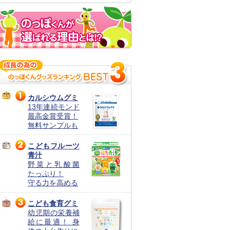
カルシウムグミ
13年連続モンド
最高金賞受賞！
無料サンプルも
こどもフルーツ
青汁
野菜と乳酸菌
たっぷり！
守る力を高める
こども食育グミ
幼児期の栄養補
給に最適！ 身