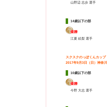
山野辺 志歩 選手
14歳以下の部
江夏 絵梨 選手
スクスクのっぽくんカップ
2017年9月3日（日）神
10歳以下の部
今野 大志 選手