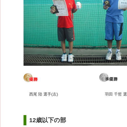
西尾 陸 選手(左)
羽田 千哲 選
12歳以下の部