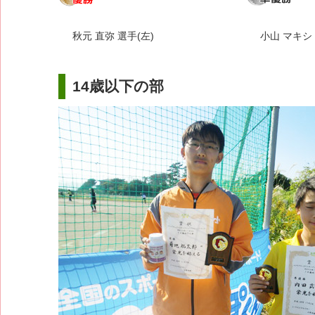
秋元 直弥 選手(左)
小山 マキシ 
14歳以下の部