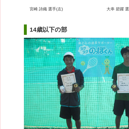
宮崎 詩織 選手(左)
大串 碧躍 選
14歳以下の部