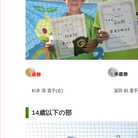
杉本 環 選手(左)
冨田 頼 選手
14歳以下の部