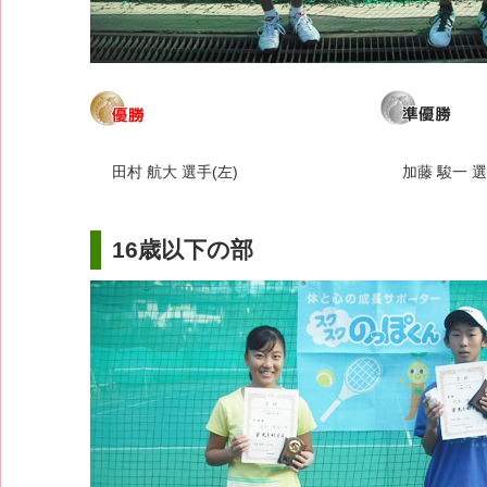
田村 航大 選手(左)
加藤 駿一 選
16歳以下の部