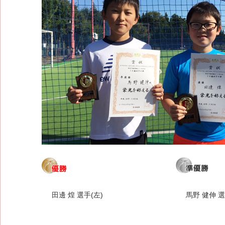
田邊 煌 選手(左)
馬野 健伸 選