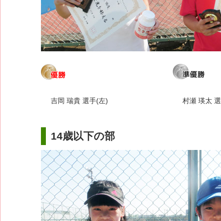
吉岡 瑞貴 選手(左)
村瀬 瑛太 選
14歳以下の部