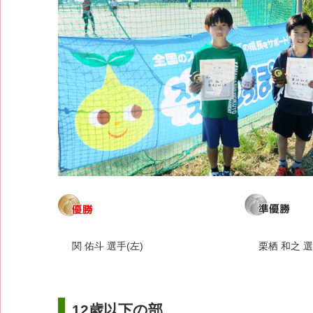
関 佑斗 選手(左)
栗栖 和之 選
12歳以下の部