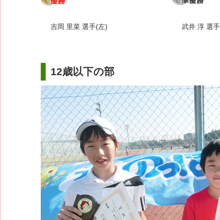
吉岡 里菜 選手(左)
武井 淳 選手
12歳以下の部