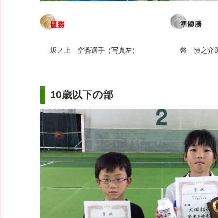
坂ノ上 空蒼選手（写真左）
幣 慎之介
10歳以下の部