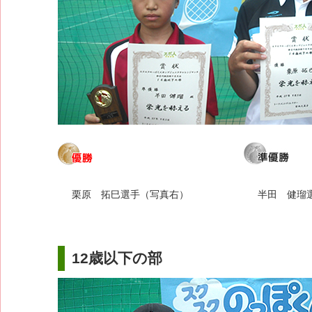
栗原 拓巳選手（写真右）
半田 健瑠
12歳以下の部