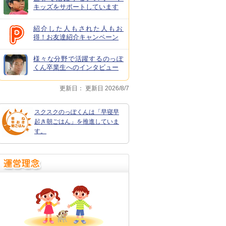
キッズをサポートしています
紹介した人もされた人もお
得！お友達紹介キャンペーン
様々な分野で活躍するのっぽ
くん卒業生へのインタビュー
更新日：
更新日 2026/8/7
スクスクのっぽくんは「早寝早
起き朝ごはん」を推進していま
す。