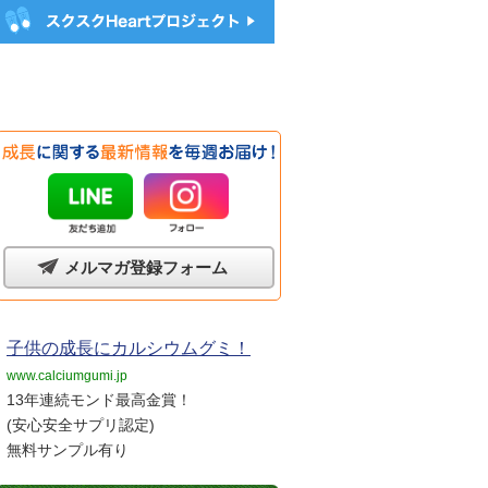
メルマガ登録フォーム
子供の成長にカルシウムグミ！
www.calciumgumi.jp
13年連続モンド最高金賞！
(安心安全サプリ認定)
無料サンプル有り