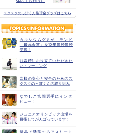
体の土台作りに
スクスクのっぽくん推奨全グッズはこちら
カルシウムグミが、モンド
「最高金賞」を13年連続連続
受賞！
非常時にお役立ていただきた
いトレーニング
皆様の安心と安全のためのス
クスクのっぽくんの取り組み
なでしこ宮間選手にインタ
ビュー！
ジュニアオリンピック出場を
目指してがんばっています！
世界で活躍するアスリート