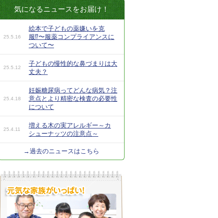
気になるニュースをお届け！
絵本で子どもの薬嫌いを克
服⁉︎〜服薬コンプライアンスに
25.5.16
ついて〜
子どもの慢性的な鼻づまりは大
25.5.12
丈夫？
妊娠糖尿病ってどんな病気？注
意点とより精密な検査の必要性
25.4.18
について
増える木の実アレルギー～カ
25.4.11
シューナッツの注意点～
→過去のニュースはこちら