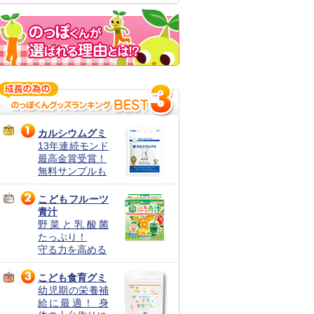
カルシウムグミ
13年連続モンド
最高金賞受賞！
無料サンプルも
こどもフルーツ
青汁
野菜と乳酸菌
たっぷり！
守る力を高める
こども食育グミ
幼児期の栄養補
給に最適！ 身