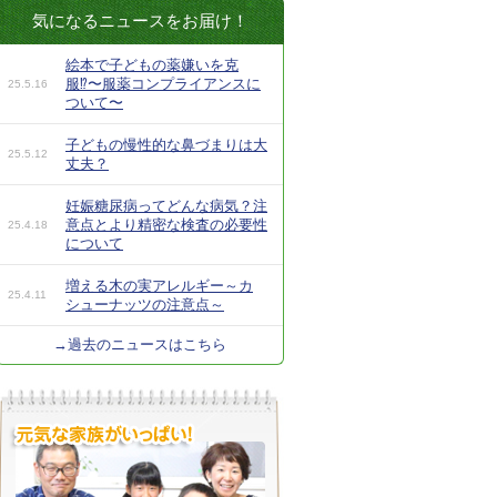
気になるニュースをお届け！
絵本で子どもの薬嫌いを克
服⁉︎〜服薬コンプライアンスに
25.5.16
ついて〜
子どもの慢性的な鼻づまりは大
25.5.12
丈夫？
妊娠糖尿病ってどんな病気？注
意点とより精密な検査の必要性
25.4.18
について
増える木の実アレルギー～カ
25.4.11
シューナッツの注意点～
→過去のニュースはこちら