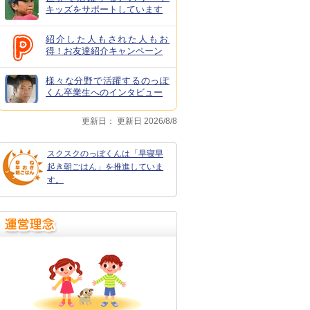
キッズをサポートしています
紹介した人もされた人もお
得！お友達紹介キャンペーン
様々な分野で活躍するのっぽ
くん卒業生へのインタビュー
更新日：
更新日 2026/8/8
スクスクのっぽくんは「早寝早
起き朝ごはん」を推進していま
す。