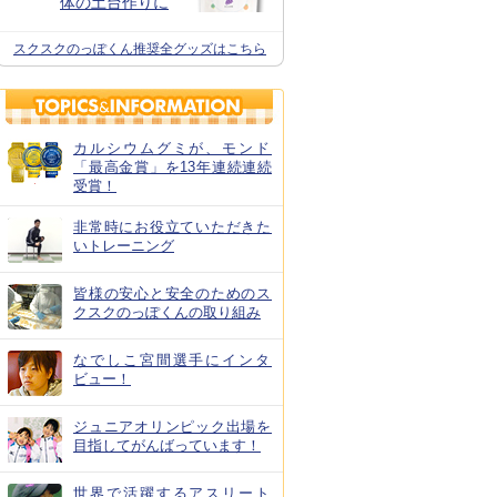
体の土台作りに
スクスクのっぽくん推奨全グッズはこちら
カルシウムグミが、モンド
「最高金賞」を13年連続連続
受賞！
非常時にお役立ていただきた
いトレーニング
皆様の安心と安全のためのス
クスクのっぽくんの取り組み
なでしこ宮間選手にインタ
ビュー！
ジュニアオリンピック出場を
目指してがんばっています！
世界で活躍するアスリート