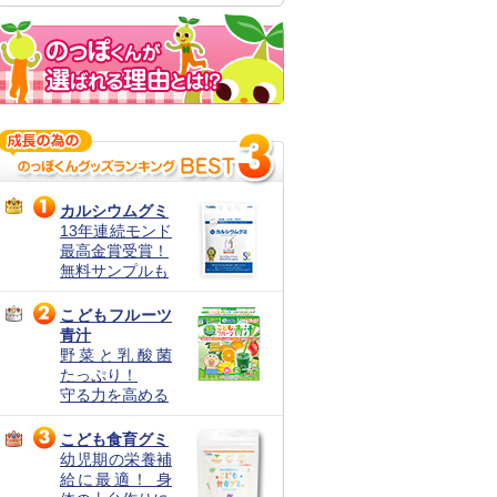
カルシウムグミ
13年連続モンド
最高金賞受賞！
無料サンプルも
こどもフルーツ
青汁
野菜と乳酸菌
たっぷり！
守る力を高める
こども食育グミ
幼児期の栄養補
給に最適！ 身