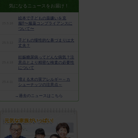
気になるニュースをお届け！
絵本で子どもの薬嫌いを克
服⁉︎〜服薬コンプライアンスに
25.5.16
ついて〜
子どもの慢性的な鼻づまりは大
25.5.12
丈夫？
妊娠糖尿病ってどんな病気？注
意点とより精密な検査の必要性
25.4.18
について
増える木の実アレルギー～カ
25.4.11
シューナッツの注意点～
→過去のニュースはこちら