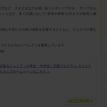
術力など、さまざまな力を競いあうスポーツですが、 サーブはも
ッシュなど、多くの面において“身長や体格”の大きさが有利に働
り組む子供たちの体の成長を応援するとともに、テニスでの更な
ッズたちがカルシウムグミを愛用しています。
ds/
頑張るジュニア（小学生・中学生）応援プログラム スクスク
んカップホームページはこちら →