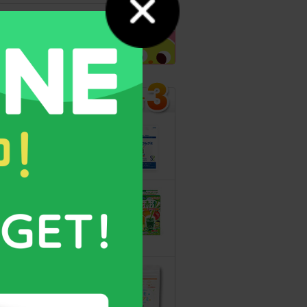
カルシウムグミ
13年連続モンド
最高金賞受賞！
無料サンプルも
こどもフルーツ
青汁
野菜と乳酸菌
たっぷり！
守る力を高める
こども食育グミ
幼児期の栄養補
給に最適！ 身