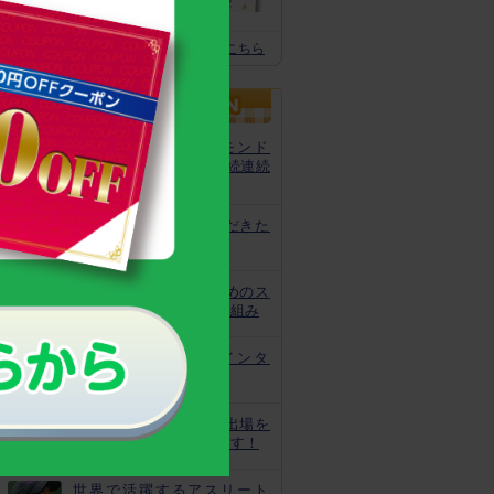
体の土台作りに
スクスクのっぽくん推奨全グッズはこちら
カルシウムグミが、モンド
「最高金賞」を13年連続連続
受賞！
非常時にお役立ていただきた
いトレーニング
皆様の安心と安全のためのス
クスクのっぽくんの取り組み
なでしこ宮間選手にインタ
ビュー！
ジュニアオリンピック出場を
目指してがんばっています！
世界で活躍するアスリート