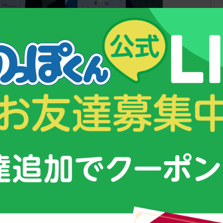
左）
桶川 怜音選手（写真右）