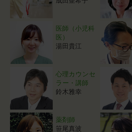
成田亜希子
医師（小児科
医）
湯田貴江
心理カウンセ
ラー・講師
鈴木雅幸
薬剤師
笹尾真波