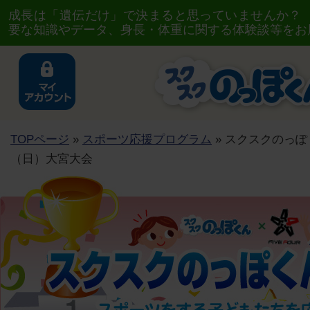
成長は「遺伝だけ」で決まると思っていませんか？
要な知識やデータ、身長・体重に関する体験談等をお
TOPページ
»
スポーツ応援プログラム
» スクスクのっぽく
（日）大宮大会