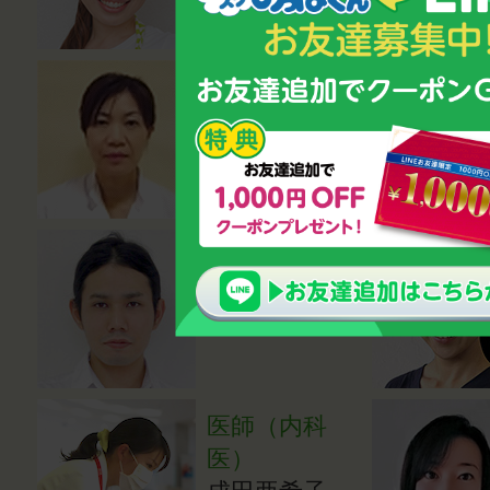
医学博士
小川登志子
熱中症対策ア
ドバイザー
岸本強資
医師（内科
医）