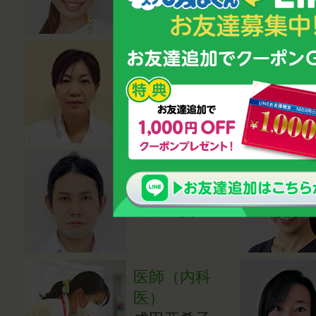
医学博士
小川登志子
熱中症対策ア
ドバイザー
岸本強資
医師（内科
医）