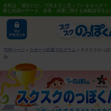
成長は「遺伝だけ」で決まると思っていませんか？
要な知識やデータ、身長・体重に関する体験談等をお
TOPページ
»
スポーツ応援プログラム
» スクスクのっぽく
会