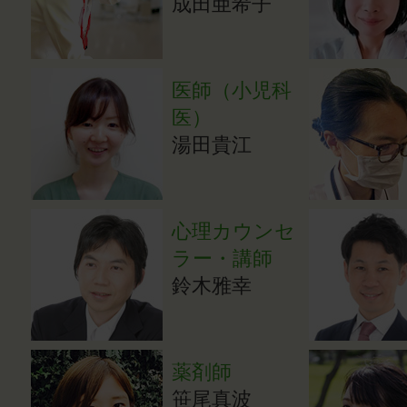
成田亜希子
医師（小児科
医）
湯田貴江
心理カウンセ
ラー・講師
鈴木雅幸
薬剤師
笹尾真波