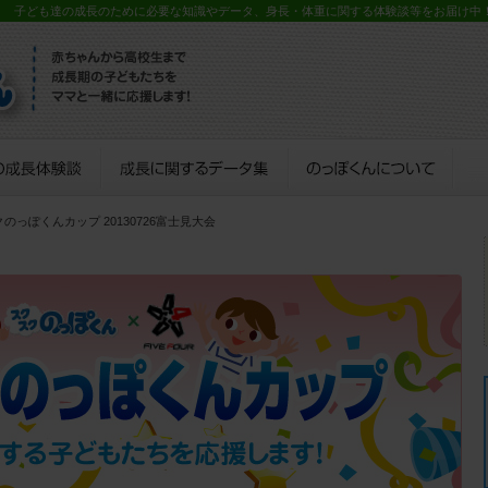
？ 子ども達の成長のために必要な知識やデータ、身長・体重に関する体験談等をお届け中
クのっぽくんカップ 20130726富士見大会