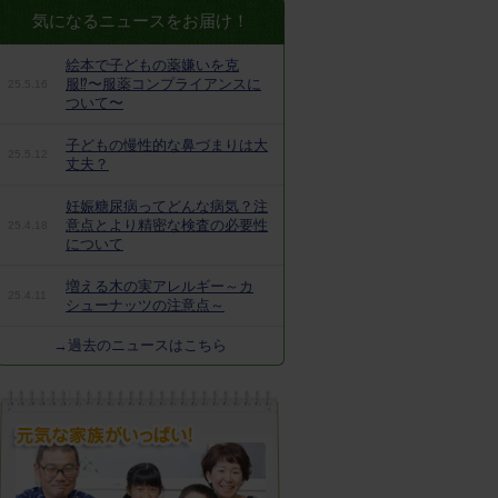
気になるニュースをお届け！
絵本で子どもの薬嫌いを克
服⁉︎〜服薬コンプライアンスに
25.5.16
ついて〜
子どもの慢性的な鼻づまりは大
25.5.12
丈夫？
妊娠糖尿病ってどんな病気？注
意点とより精密な検査の必要性
25.4.18
について
増える木の実アレルギー～カ
25.4.11
シューナッツの注意点～
→過去のニュースはこちら