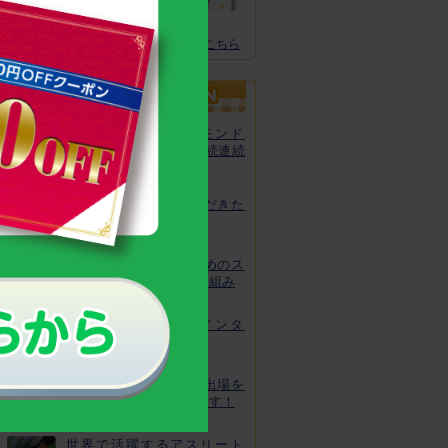
体の土台作りに
スクスクのっぽくん推奨全グッズはこちら
カルシウムグミが、モンド
「最高金賞」を13年連続連続
受賞！
非常時にお役立ていただきた
いトレーニング
皆様の安心と安全のためのス
クスクのっぽくんの取り組み
なでしこ宮間選手にインタ
ビュー！
ジュニアオリンピック出場を
目指してがんばっています！
世界で活躍するアスリート