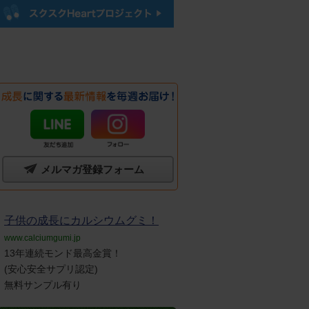
メルマガ登録フォーム
子供の成長にカルシウムグミ！
www.calciumgumi.jp
13年連続モンド最高金賞！
(安心安全サプリ認定)
無料サンプル有り