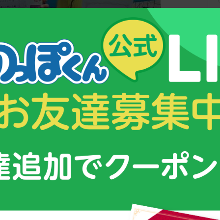
左）
野原 琢磨選手（写真右）
スの部