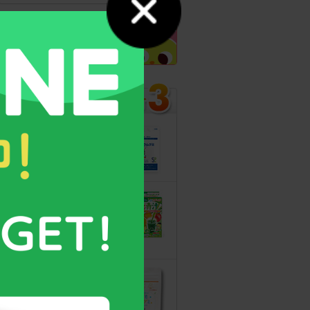
カルシウムグミ
13年連続モンド
最高金賞受賞！
無料サンプルも
こどもフルーツ
青汁
野菜と乳酸菌
たっぷり！
守る力を高める
こども食育グミ
幼児期の栄養補
給に最適！ 身