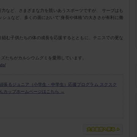
術力など、さまざまな力を競いあうスポーツですが、 サーブはも
ッシュなど、多くの面において“身長や体格”の大きさが有利に働
り組む子供たちの体の成長を応援するとともに、テニスでの更な
ッズたちがカルシウムグミを愛用しています。
ds/
頑張るジュニア（小学生・中学生）応援プログラム スクスク
んカップホームページはこちら →