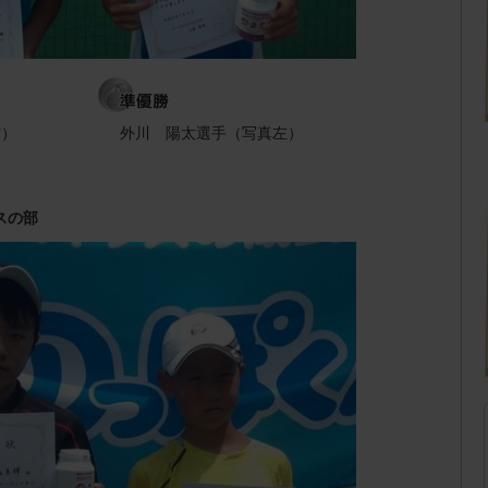
右）
外川 陽太選手（写真左）
スの部