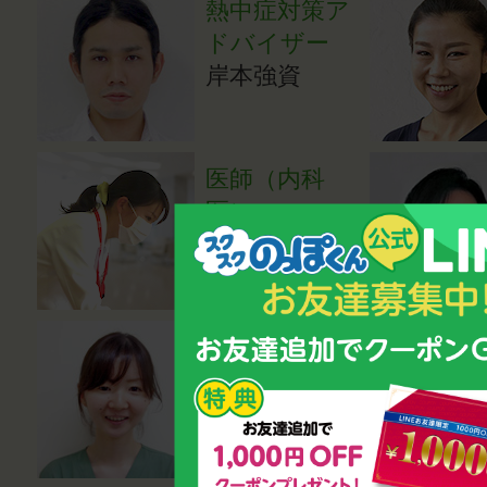
熱中症対策ア
ドバイザー
岸本強資
医師（内科
医）
成田亜希子
医師（小児科
医）
湯田貴江