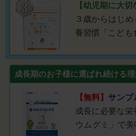
【幼児期に大切
３歳からはじめ
養習慣「こども
成長期のお子様に選ばれ続ける理
【無料】
サンプ
成長に必要な栄
ウムグミ」で美