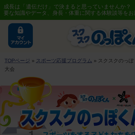
成長は「遺伝だけ」で決まると思っていませんか？
要な知識やデータ、身長・体重に関する体験談等をお
TOPページ
»
スポーツ応援プログラム
» スクスクのっぽく
大会