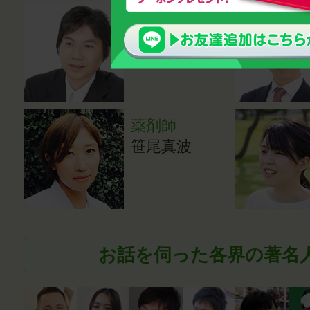
心理カウンセ
ラー・講師
鈴木雅幸
薬剤師
笹尾真波
お話を伺った各界の著名