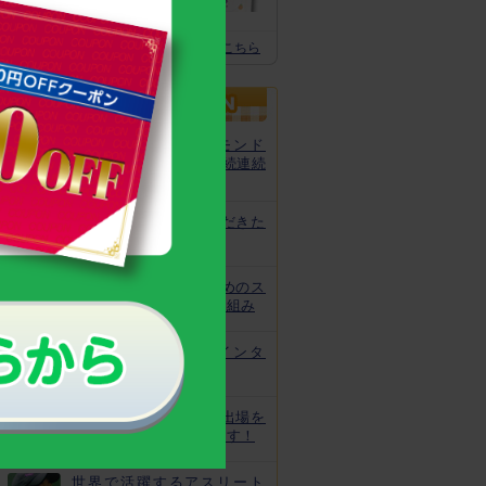
体の土台作りに
スクスクのっぽくん推奨全グッズはこちら
カルシウムグミが、モンド
「最高金賞」を13年連続連続
受賞！
非常時にお役立ていただきた
いトレーニング
皆様の安心と安全のためのス
クスクのっぽくんの取り組み
なでしこ宮間選手にインタ
ビュー！
ジュニアオリンピック出場を
目指してがんばっています！
世界で活躍するアスリート