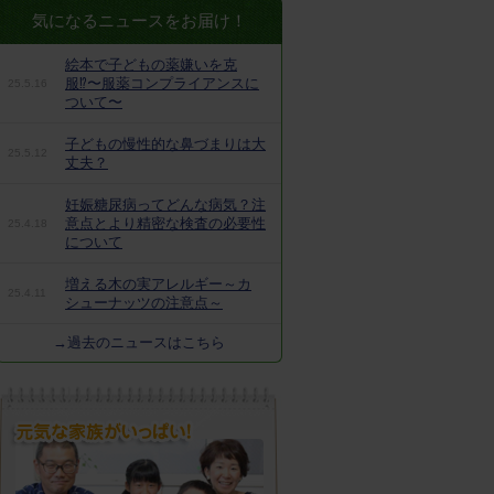
気になるニュースをお届け！
絵本で子どもの薬嫌いを克
服⁉︎〜服薬コンプライアンスに
25.5.16
ついて〜
子どもの慢性的な鼻づまりは大
25.5.12
丈夫？
妊娠糖尿病ってどんな病気？注
意点とより精密な検査の必要性
25.4.18
について
増える木の実アレルギー～カ
25.4.11
シューナッツの注意点～
→過去のニュースはこちら