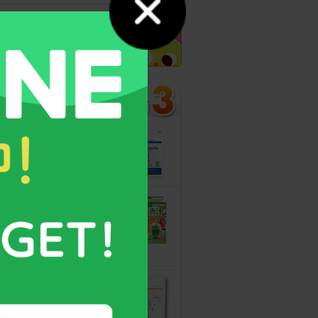
カルシウムグミ
13年連続モンド
最高金賞受賞！
無料サンプルも
こどもフルーツ
青汁
野菜と乳酸菌
たっぷり！
守る力を高める
こども食育グミ
幼児期の栄養補
給に最適！ 身