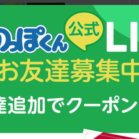
）
重田 夢亜選手（写真左）
いる「スクスクのっぽくん」は、テニスに真剣に取り組む少年少