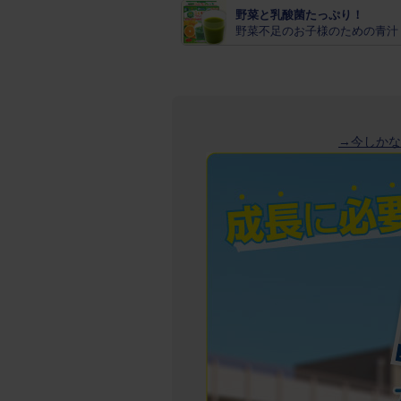
野菜と乳酸菌たっぷり！
野菜不足のお子様のための青汁
→今しかな