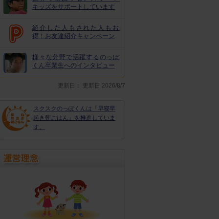
キッズをサポートしています
紹介した人もされた人もお
得！お友達紹介キャンペーン
様々な分野で活躍するのっぽ
くん卒業生へのインタビュー
更新日：
更新日 2026/8/7
スクスクのっぽくんは「早寝早
起き朝ごはん」を推進していま
す。