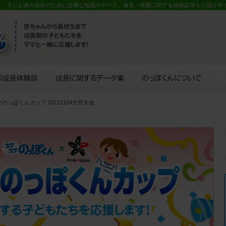
？ 子ども達の成長のために必要な知識やデータ、身長・体重に関する体験談等をお届け中
クのっぽくんカップ 20121104大宮大会