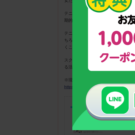
女たちを応援します！
テニス大会の企画運営を行うファイ
期的に開催しております。
テニスは、技術、体力、精神力、戦
ちろん、ストローク、ボレー、スマ
くことが多い競技でもあります。
スクスクのっぽくんは、テニスに取
る活躍を期待しています！
※現在活躍している多くのテニスキ
https://www.calciumgumi.jp/athlete_ki
テニスを
のっぽく