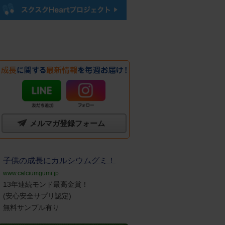
メルマガ登録フォーム
子供の成長にカルシウムグミ！
www.calciumgumi.jp
13年連続モンド最高金賞！
(安心安全サプリ認定)
無料サンプル有り