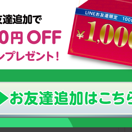
ブフォー株式会社と協力し、「スクスクのっぽくんカップ」を定
術力など、さまざまな力を競いあうスポーツですが、 サーブはも
ッシュなど、多くの面において“身長や体格”の大きさが有利に働
り組む子供たちの体の成長を応援するとともに、テニスでの更な
ッズたちがカルシウムグミを愛用しています。
ds/
頑張るジュニア（小学生・中学生）応援プログラム スクスク
んカップホームページはこちら →