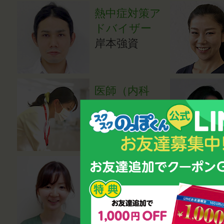
熱中症対策ア
ドバイザー
岸本強資
医師（内科
医）
成田亜希子
医師（小児科
医）
湯田貴江