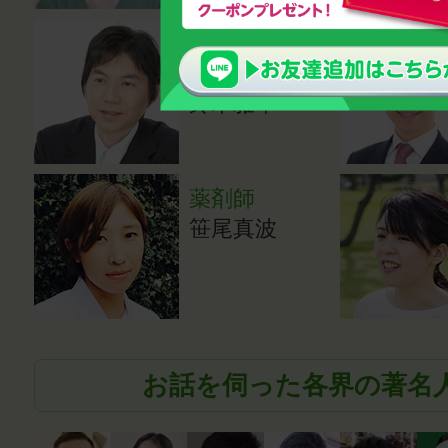
心理カウンセ
ラー・講師
鈴木雅幸
薬剤師
笹尾真波
お話を伺った各界の著名