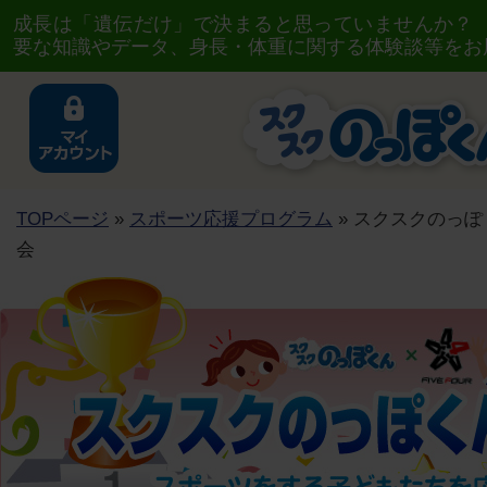
成長は「遺伝だけ」で決まると思っていませんか？
要な知識やデータ、身長・体重に関する体験談等をお
TOPページ
»
スポーツ応援プログラム
» スクスクのっぽく
会