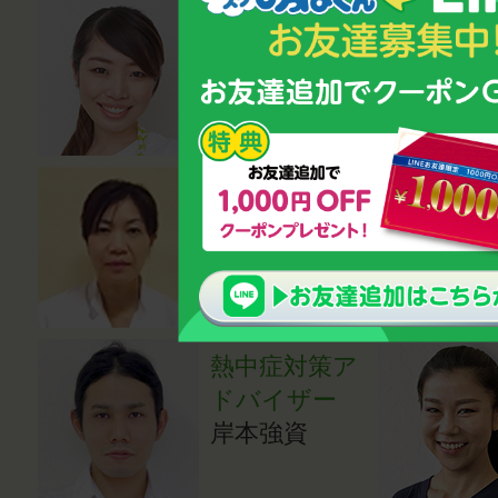
管理栄養士
磯村優貴恵
医学博士
小川登志子
熱中症対策ア
ドバイザー
岸本強資