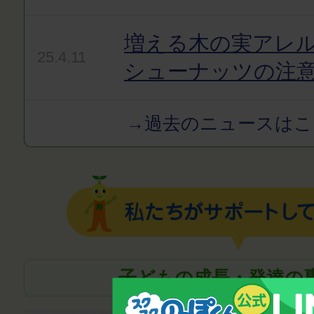
増える木の実アレ
25.4.11
シューナッツの注
→過去のニュースはこ
子どもの成長・発達の