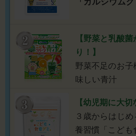
「カルシウムグ
【野菜と乳酸菌
り！】
野菜不足のお子
味しい青汁
【幼児期に大切
３歳からはじめ
養習慣「こども