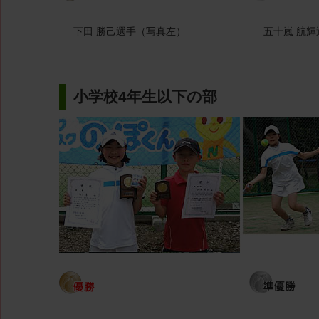
下田 勝己選手（写真左）
五十嵐 航
小学校4年生以下の部