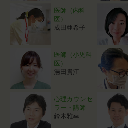
医師（内科
医）
成田亜希子
医師（小児科
医）
湯田貴江
心理カウンセ
ラー・講師
鈴木雅幸