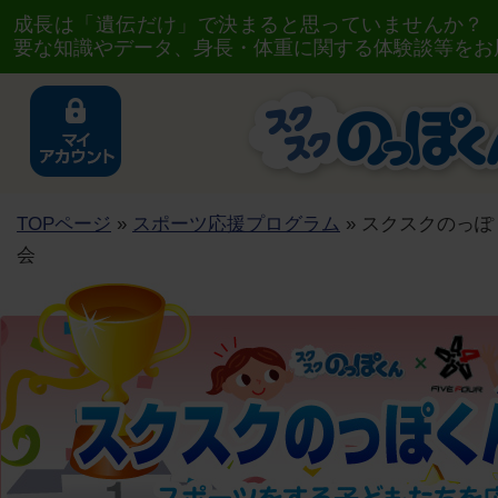
成長は「遺伝だけ」で決まると思っていませんか？
要な知識やデータ、身長・体重に関する体験談等をお
TOPページ
»
スポーツ応援プログラム
» スクスクのっぽく
会