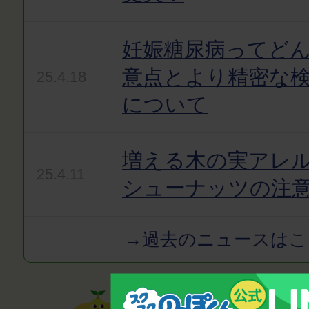
妊娠糖尿病ってど
意点とより精密な
25.4.18
について
増える木の実アレ
25.4.11
シューナッツの注
→過去のニュースはこ