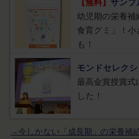
【無料】
サンプ
幼児期の栄養補
食育グミ」！小
も！
モンドセレクシ
最高金賞授賞式
した！
→今しかない「成長期」の栄養補