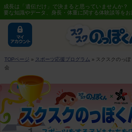
成長は「遺伝だけ」で決まると思っていませんか？
要な知識やデータ、身長・体重に関する体験談等をお
TOPページ
»
スポーツ応援プログラム
» スクスクのっぽく
会