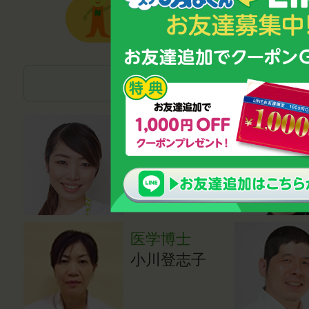
子どもの成長・発達の
管理栄養士
磯村優貴恵
医学博士
小川登志子