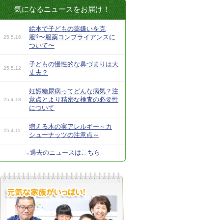
気になるニュースをお届け！
絵本で子どもの薬嫌いを克
服⁉︎〜服薬コンプライアンスに
25.5.16
ついて〜
子どもの慢性的な鼻づまりは大
25.5.12
丈夫？
妊娠糖尿病ってどんな病気？注
意点とより精密な検査の必要性
25.4.18
について
増える木の実アレルギー～カ
25.4.11
シューナッツの注意点～
→過去のニュースはこちら