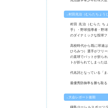
兆治旗争奪少年野球大会
村田兆治（むらたちょう
村田 兆治（むらた 
手）・野球指導者・野球
のダイナミックな投球フ
高校時代から既に球速は
ひろみつ）選手がフリー
の直球でバットが折られ
トが折られてしまったほ
代名詞となっている「ま
最優秀防御率を勝ち取る
大会レポート後期
槇島ローレルスポーツ