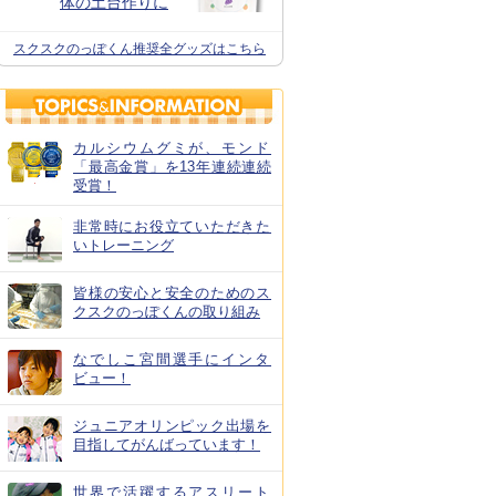
体の土台作りに
スクスクのっぽくん推奨全グッズはこちら
カルシウムグミが、モンド
「最高金賞」を13年連続連続
受賞！
非常時にお役立ていただきた
いトレーニング
皆様の安心と安全のためのス
クスクのっぽくんの取り組み
なでしこ宮間選手にインタ
ビュー！
ジュニアオリンピック出場を
目指してがんばっています！
世界で活躍するアスリート