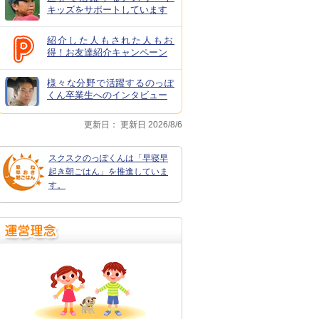
キッズをサポートしています
紹介した人もされた人もお
得！お友達紹介キャンペーン
様々な分野で活躍するのっぽ
くん卒業生へのインタビュー
更新日：
更新日 2026/8/6
スクスクのっぽくんは「早寝早
起き朝ごはん」を推進していま
す。