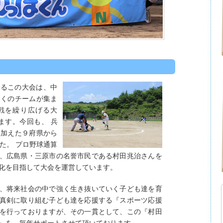
れるこの大会は、中
多くのチームが集ま
戦を繰り広げる大
えます。今回も、
兵
を加えた９府県から
た。 プロ野球通算
、広島県・三原市の名誉市民である村田兆治さんを
化を目指して大会を運営しています。
、将来社会の中で強く生き抜いていく子ども達を育
真剣に取り組む子ども達を応援する『スポーツ応援
を行っておりますが、その一貫として、この『村田