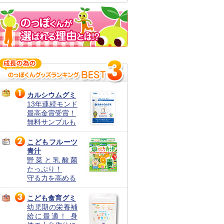
カルシウムグミ
13年連続モンド
最高金賞受賞！
無料サンプルも
こどもフルーツ
青汁
野菜と乳酸菌
たっぷり！
守る力を高める
こども食育グミ
幼児期の栄養補
給に最適！ 身