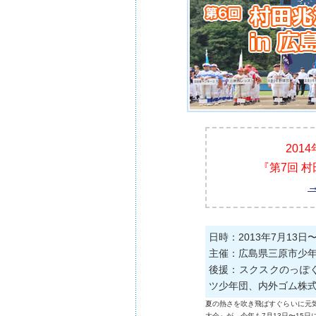
201
『第7回 
日時：2013年7月13日〜
主催：広島県三原市少
後援：スクスクのっぽ
ツ少年団、内外ゴム株
夏の熱さを吹き飛ばすぐらいに元
大会』が、今年も7月13日〜15日