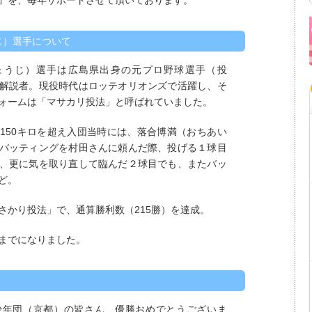
』を、毎年サポートさせて頂いております。
じ）選手について
ちょうじ）選手は広島県出身の元プロ野球選手（投
解説者。現役時代はロッテオリオンズで活躍し、そ
ォームは「マサカリ投法」と呼ばれていました。
150キロを超え入団当時には、落合博満（おちあい
バッティングを村田さんに頼んだ際、投げる１球目
、更に気を取り直して臨んだ２球目でも、またバッ
ど。
さかり投法」で、通算勝利数（215勝）を達成。
までになりました。
少年団（京都）の皆さん、優勝おめでとうございま