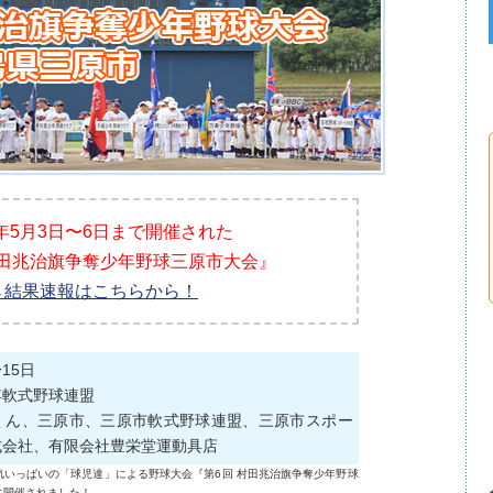
4年5月3日〜6日まで開催された
村田兆治旗争奪少年野球三原市大会』
→結果速報はこちらから！
15日
年軟式野球連盟
くん、三原市、三原市軟式野球連盟、三原市スポー
式会社、有限会社豊栄堂運動具店
気いっぱいの「球児達」による野球大会『第6回 村田兆治旗争奪少年野球
に開催されました！