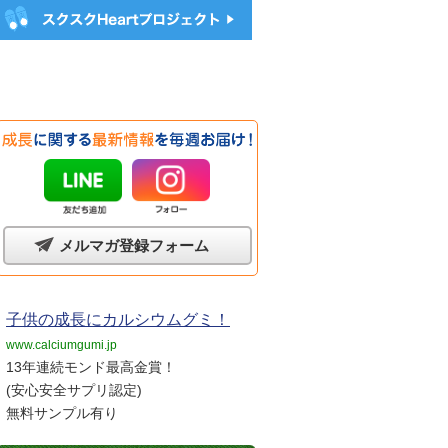
メルマガ登録フォーム
子供の成長にカルシウムグミ！
www.calciumgumi.jp
13年連続モンド最高金賞！
(安心安全サプリ認定)
無料サンプル有り