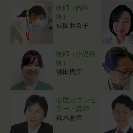
医師（内科
医）
成田亜希子
医師（小児科
医）
湯田貴江
心理カウンセ
ラー・講師
鈴木雅幸