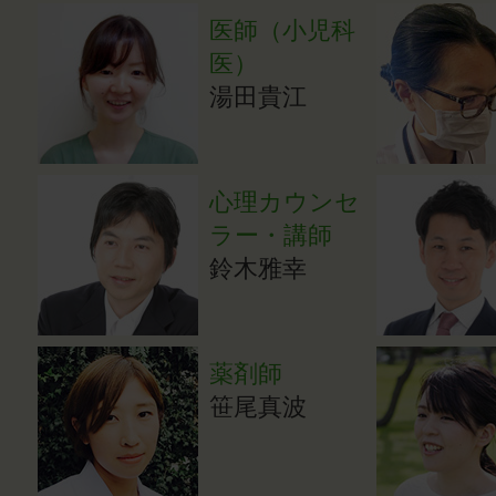
医師（小児科
医）
湯田貴江
心理カウンセ
ラー・講師
鈴木雅幸
薬剤師
笹尾真波