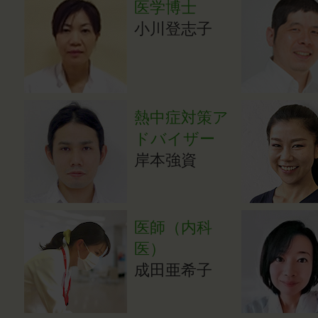
医学博士
小川登志子
熱中症対策ア
ドバイザー
岸本強資
医師（内科
医）
成田亜希子