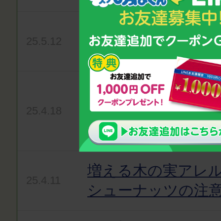
子どもの慢性的な
25.5.12
丈夫？
妊娠糖尿病ってど
意点とより精密な
25.4.18
について
増える木の実アレ
25.4.11
シューナッツの注