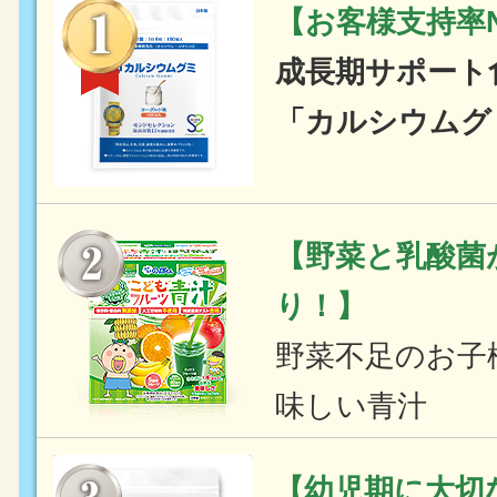
【お客様支持率N
成長期サポート
「カルシウムグ
【野菜と乳酸菌
り！】
野菜不足のお子
味しい青汁
【幼児期に大切