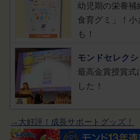
幼児期の栄養補
食育グミ」！小
も！
モンドセレクシ
最高金賞授賞式
した！
→大好評！成長サポートグッズ！