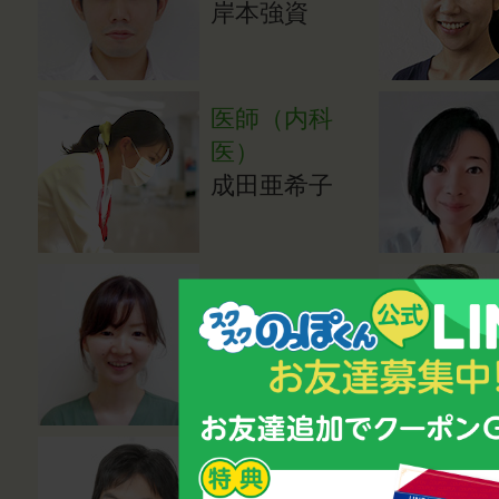
岸本強資
医師（内科
医）
成田亜希子
医師（小児科
医）
湯田貴江
心理カウンセ
ラー・講師