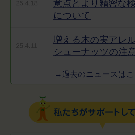
意点とより精密な
25.4.18
について
増える木の実アレ
25.4.11
シューナッツの注
→過去のニュースはこ