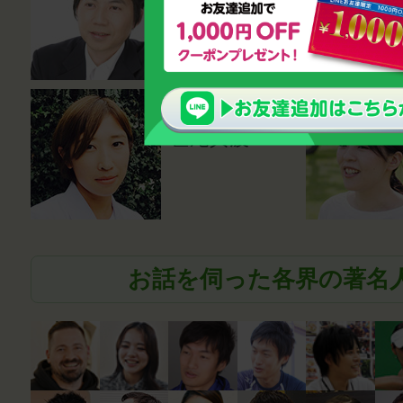
鈴木雅幸
薬剤師
笹尾真波
お話を伺った各界の著名