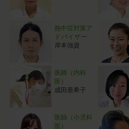
熱中症対策ア
ドバイザー
岸本強資
医師（内科
医）
成田亜希子
医師（小児科
医）