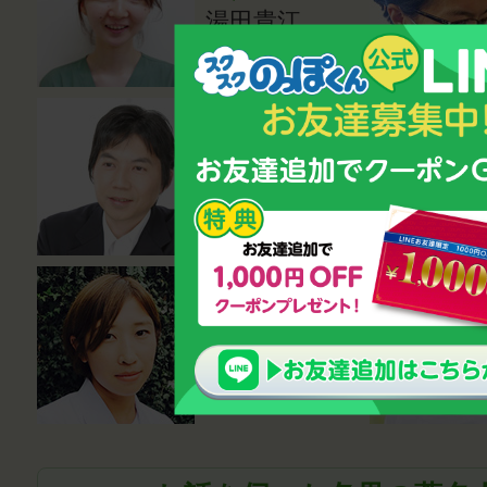
湯田貴江
心理カウンセ
ラー・講師
鈴木雅幸
薬剤師
笹尾真波