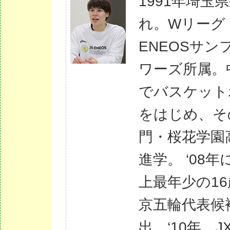
1991年埼玉
れ。Wリーグ・
ENEOSサン
ワーズ所属。
でバスケット
をはじめ、そ
門・桜花学園
進学。 ‘08年
上最年少の1
京五輪代表候
出。‘10年、J