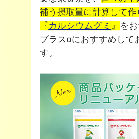
補う摂取量に計算して作
『
カルシウムグミ
』
をお
プラスαにおすすめして
す。