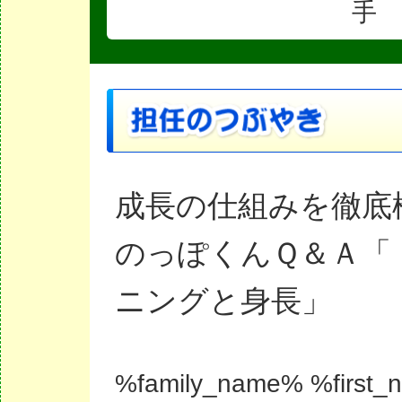
手 
成長の仕組みを徹底
のっぽくんＱ＆Ａ「
ニングと身長」
%family_name% %first