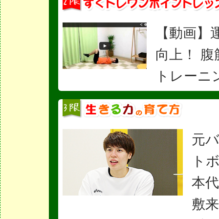
【動画】
向上！ 腹
トレーニ
元
ト
本代
敷来