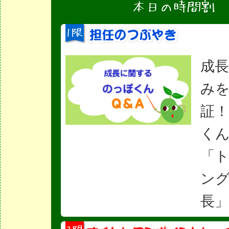
成
み
証
くん
「
ン
長」