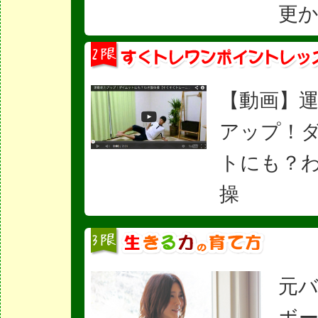
更
【動画】
アップ！
トにも？
操
元
ボ