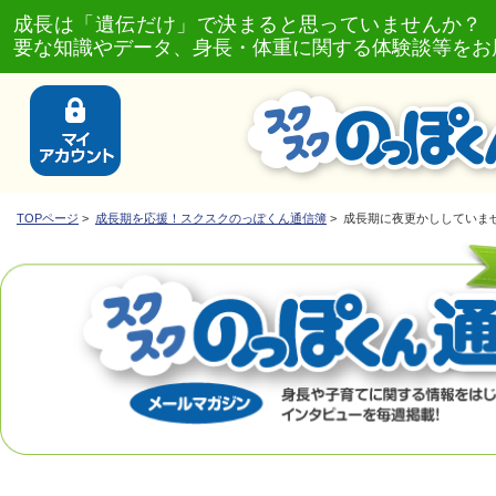
成長は「遺伝だけ」で決まると思っていませんか？
要な知識やデータ、身長・体重に関する体験談等をお
TOPページ
>
成長期を応援！スクスクのっぽくん通信簿
> 成長期に夜更かししていま