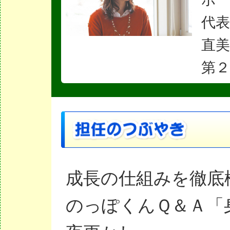
代表
直
第２
成長の仕組みを徹底
のっぽくんＱ＆Ａ「