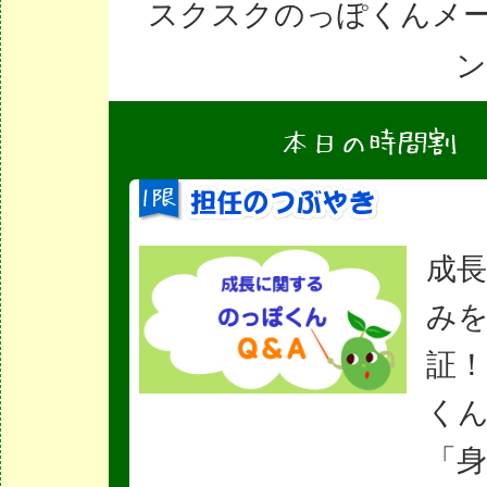
スクスクのっぽくんメ
ン/
成
み
証
くん
「