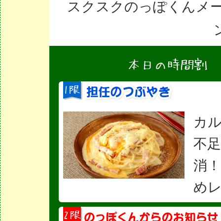
スクスクのっぽくんメ
ン
カ
不
消
め