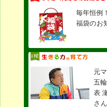
毎年恒例
福袋のお
元
五輪
表 
さ