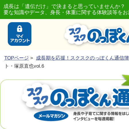
成長は「遺伝だけ」で決まると思っていませんか？
要な知識やデータ、身長・体重に関する体験談等をお
TOPページ
>
成長期を応援！スクスクのっぽくん通信簿
ト・塚原直也vol.6