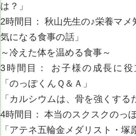
は？」
2時間目： 秋山先生の♪栄養マ
気になる食事の話」
～冷えた体を温める食事～
3時間目： お子様の成長に
「のっぽくんＱ＆Ａ」
「カルシウムは、骨を強くする
4時間目： 本当のスクスクの
「アテネ五輪金メダリスト・塚