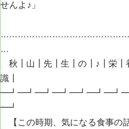
せんよ♪」
……………………………………
…
秋┃山┃先┃生┃の┃♪┃栄┃
識┃
━┛━┛━┛━┛━┛━┛━┛
━┛
【この時期、気になる食事の