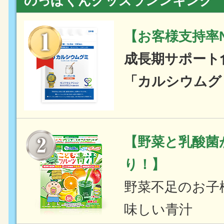
のっぽくんグッズランンキング
【お客様支持率N
成長期サポート
「カルシウムグ
【野菜と乳酸菌
り！】
野菜不足のお子
味しい青汁