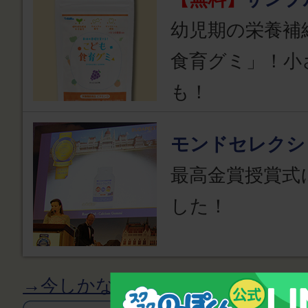
幼児期の栄養補
食育グミ」！小
も！
モンドセレクシ
最高金賞授賞式
した！
→今しかない「成長期」の栄養補