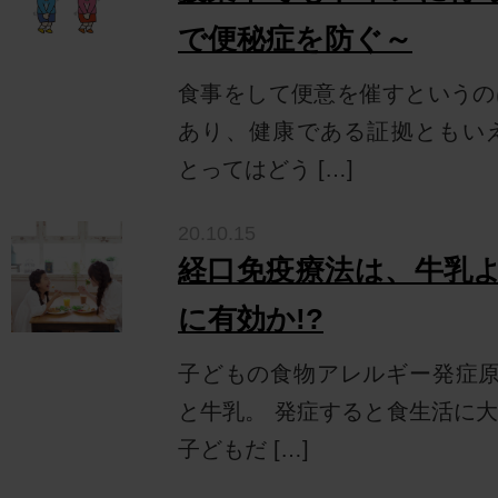
で便秘症を防ぐ～
食事をして便意を催すというの
あり、健康である証拠ともい
とってはどう […]
20.10.15
経口免疫療法は、牛乳
に有効か!?
子どもの食物アレルギー発症原
と牛乳。 発症すると食生活に
子どもだ […]