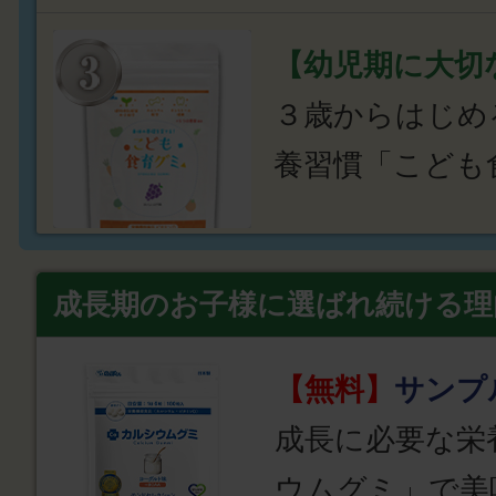
【幼児期に大切
３歳からはじめ
養習慣「こども
成長期のお子様に選ばれ続ける理
【無料】
サンプ
成長に必要な栄
ウムグミ」で美