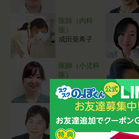
医師（内科
医）
成田亜希子
医師（小児科
医）
湯田貴江
心理カウンセ
ラー・講師
鈴木雅幸