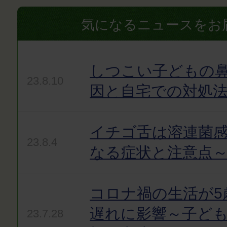
気になるニュースをお
しつこい子どもの
23.8.10
因と自宅での対処
イチゴ舌は溶連菌感
23.8.4
なる症状と注意点
コロナ禍の生活が5
遅れに影響～子ど
23.7.28