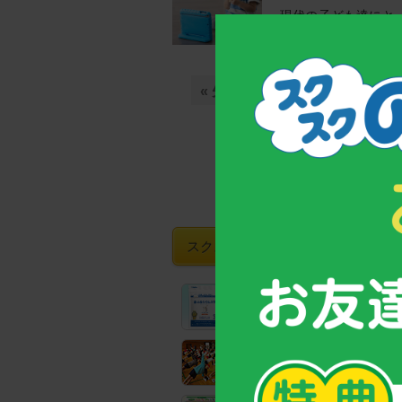
現代の子ども達にとっ
その間は家事が捗るので
« 先頭
« 前の10件
...
7
スクスクのっぽくんおすすめグッズ
【お客様支持率No.1！】
成長期サポート食品「カルシウ
全国の教育機関でも実践！
子どもの姿勢力アップトレーニ