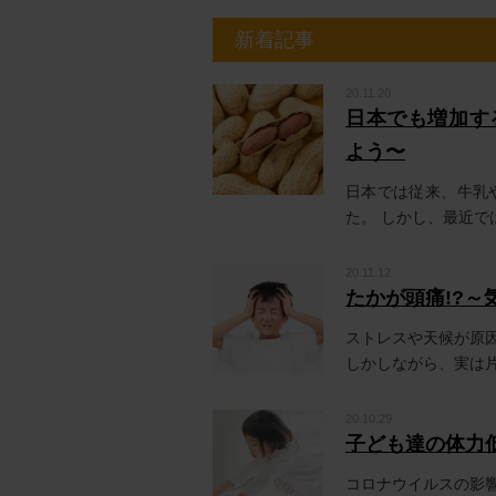
新着記事
20.11.20
日本でも増加す
よう〜
日本では従来、牛乳
た。 しかし、最近では
20.11.12
たかが頭痛!?
ストレスや天候が原
しかしながら、実は片頭
20.10.29
子ども達の体力
コロナウイルスの影