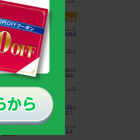
スクスクのっぽくん推奨全グッズはこちら
カルシウムグミが、モンド
「最高金賞」を13年連続連続
受賞！
非常時にお役立ていただきた
いトレーニング
皆様の安心と安全のためのス
クスクのっぽくんの取り組み
なでしこ宮間選手にインタ
ビュー！
ジュニアオリンピック出場を
目指してがんばっています！
世界で活躍するアスリート
キッズをサポートしています