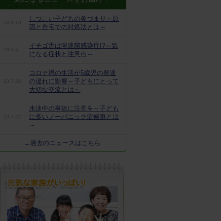
しつこい子どもの鼻づまり～原
23.8.10
因と自宅での対処法とは～
イチゴ舌は溶連菌感染症!?～気
23.8.4
になる症状と注意点～
コロナ禍の生活が5歳児の発達
の遅れに影響～子どもにとって
23.7.28
大切な交流とは～
水泳中の事故に注意を～子ども
に多いノーパニック症候群とは
23.7.21
～
→過去のニュースはこちら