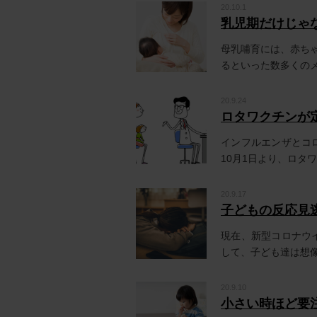
20.10.1
乳児期だけじゃ
母乳哺育には、赤ち
るといった数多くのメ
20.9.24
ロタワクチンが
インフルエンザとコ
10月1日より、ロタワク
20.9.17
子どもの反応見
現在、新型コロナウ
して、子ども達は想像
20.9.10
小さい時ほど要