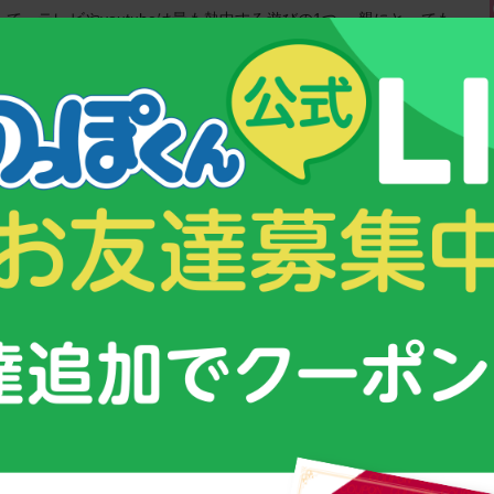
て、テレビやyoutubeは最も熱中する遊びの1つ。 親にとっても、
 […]
14
...
20
21
22
23
24
...
28
...
次の10件 »
最後 »
&コンテンツ
スクスク育つための３つのポイント！
ムグミ」
子供が成長する仕組みとは？
オリンピックを目指す少年少女に密着！
ング
強さの秘密は【栄養管理】にあった！