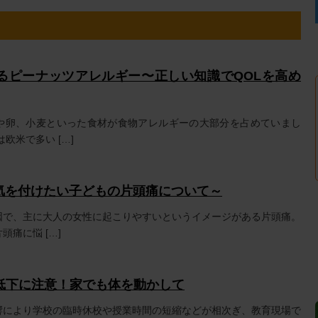
るピーナッツアレルギー〜正しい知識でQOLを高め
や卵、小麦といった食材が食物アレルギーの大部分を占めていまし
欧米で多い […]
～気を付けたい子どもの片頭痛について～
因で、主に大人の女性に起こりやすいというイメージがある片頭痛。
痛に悩 […]
低下に注意！家でも体を動かして
響により学校の臨時休校や授業時間の短縮などが相次ぎ、教育現場で