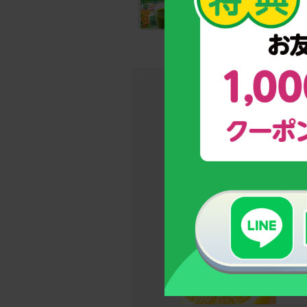
野菜と乳酸菌たっぷり！
野菜不足のお子様のための青汁
→今しかな