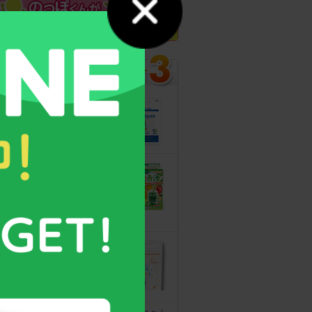
カルシウムグミ
13年連続モンド
最高金賞受賞！
無料サンプルも
こどもフルーツ
青汁
野菜と乳酸菌
たっぷり！
守る力を高める
こども食育グミ
幼児期の栄養補
給に最適！ 身
体の土台作りに