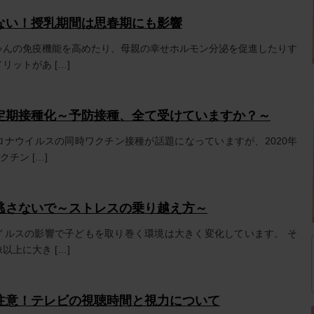
ない！授乳期間は思春期にも影響
ゃんの免疫機能を高めたり、母親の幸せホルモン分泌を促進したりす
リットがあ […]
定期接種化～予防接種、全て受けていますか？～
ロナウイルスの同時ワクチン接種が話題になっていますが、2020年
チン […]
逃さないで～ストレスの乗り越え方～
イルスの影響で子どもを取り巻く環境は大きく変化しています。 そ
以上に大き […]
注意！テレビの視聴時間と視力について