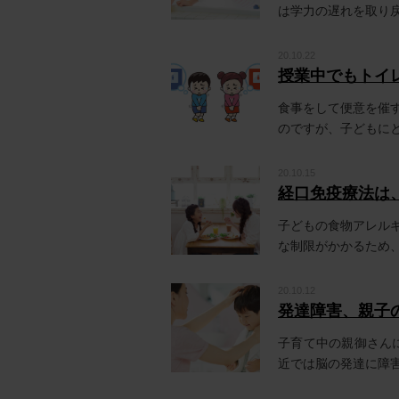
は学力の遅れを取り戻
20.10.22
授業中でもトイ
食事をして便意を催
のですが、子どもにと
20.10.15
経口免疫療法は
子どもの食物アレル
な制限がかかるため、子
20.10.12
発達障害、親子
子育て中の親御さん
近では脳の発達に障害