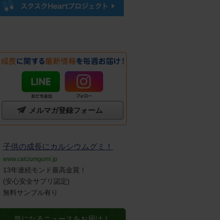
メルマガ登録フォーム
子供の成長にカルシウムグミ！
www.calciumgumi.jp
13年連続モンド最高金賞！
(安心安全サプリ認定)
無料サンプル有り
気になるニュースをお届け！