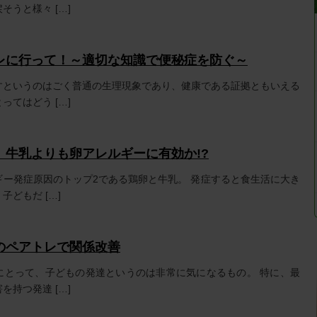
そうと様々 […]
レに行って！～適切な知識で便秘症を防ぐ～
すというのはごく普通の生理現象であり、健康である証拠ともいえる
ってはどう […]
、牛乳よりも卵アレルギーに有効か!?
ギー発症原因のトップ2である鶏卵と牛乳。 発症すると食生活に大き
どもだ […]
のペアトレで関係改善
にとって、子どもの発達というのは非常に気になるもの。 特に、最
を持つ発達 […]