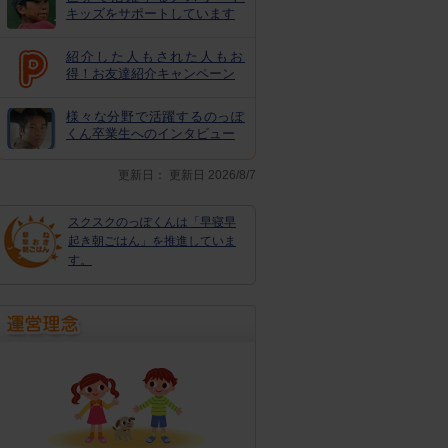
キッズをサポートしています
紹介した人もされた人もお
得！お友達紹介キャンペーン
様々な分野で活躍するのっぽ
くん卒業生へのインタビュー
更新日：
更新日 2026/8/7
スクスクのっぽくんは「早寝早
起き朝ごはん」を推進していま
す。