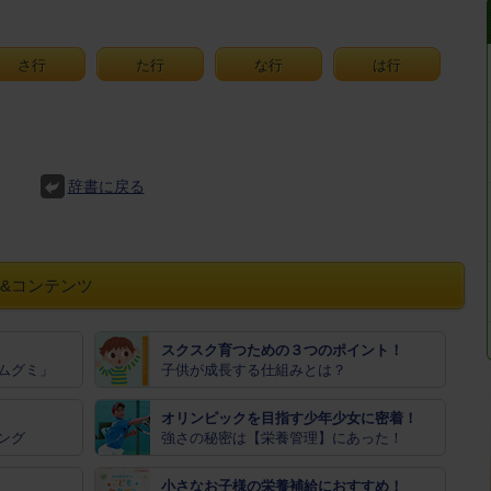
さ行
た行
な行
は行
辞書に戻る
&コンテンツ
スクスク育つための３つのポイント！
ムグミ」
子供が成長する仕組みとは？
オリンピックを目指す少年少女に密着！
ング
強さの秘密は【栄養管理】にあった！
小さなお子様の栄養補給におすすめ！