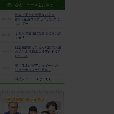
気になるニュースをお届け！
絵本で子どもの薬嫌いを克
服⁉︎〜服薬コンプライアンスに
25.5.16
ついて〜
子どもの慢性的な鼻づまりは大
25.5.12
丈夫？
妊娠糖尿病ってどんな病気？注
意点とより精密な検査の必要性
25.4.18
について
増える木の実アレルギー～カ
25.4.11
シューナッツの注意点～
→過去のニュースはこちら