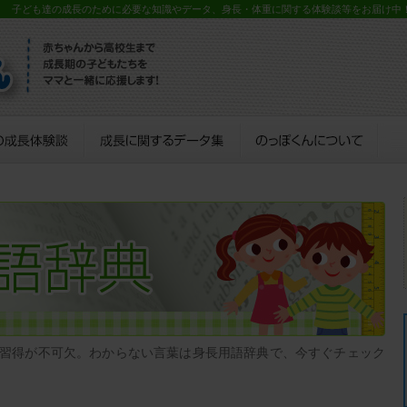
？ 子ども達の成長のために必要な知識やデータ、身長・体重に関する体験談等をお届け中
習得が不可欠。わからない言葉は身長用語辞典で、今すぐチェック