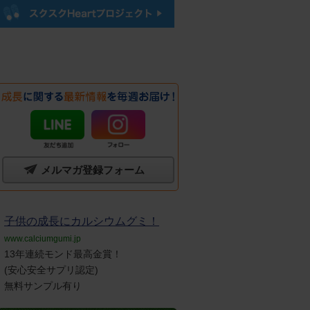
メルマガ登録フォーム
子供の成長にカルシウムグミ！
www.calciumgumi.jp
13年連続モンド最高金賞！
(安心安全サプリ認定)
無料サンプル有り