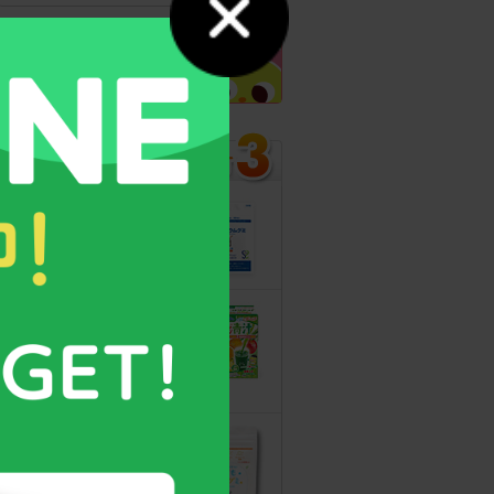
カルシウムグミ
13年連続モンド
最高金賞受賞！
無料サンプルも
こどもフルーツ
青汁
野菜と乳酸菌
たっぷり！
守る力を高める
こども食育グミ
幼児期の栄養補
給に最適！ 身