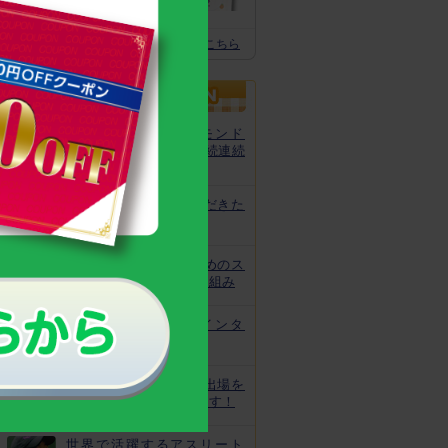
体の土台作りに
スクスクのっぽくん推奨全グッズはこちら
カルシウムグミが、モンド
「最高金賞」を13年連続連続
受賞！
非常時にお役立ていただきた
いトレーニング
皆様の安心と安全のためのス
クスクのっぽくんの取り組み
なでしこ宮間選手にインタ
ビュー！
ジュニアオリンピック出場を
目指してがんばっています！
世界で活躍するアスリート