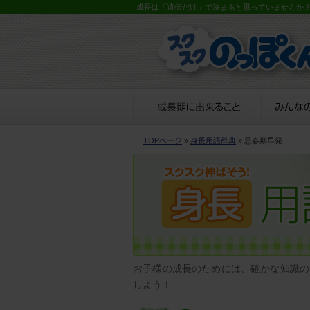
成長は「遺伝だけ」で決まると思っていませんか
TOPページ
»
身長用語辞典
» 思春期早発
お子様の成長のためには、確かな知識の
しよう！