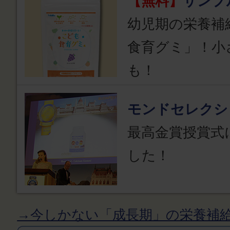
【無料】
サンプ
幼児期の栄養補
食育グミ」！小
も！
モンドセレクシ
最高金賞授賞式
した！
→今しかない「成長期」の栄養補