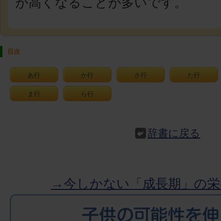
が高くなることが多いです。
目次
あ行
か行
さ行
た行
ま行
ら行
辞書に戻る
→今しかない「成長期」の栄