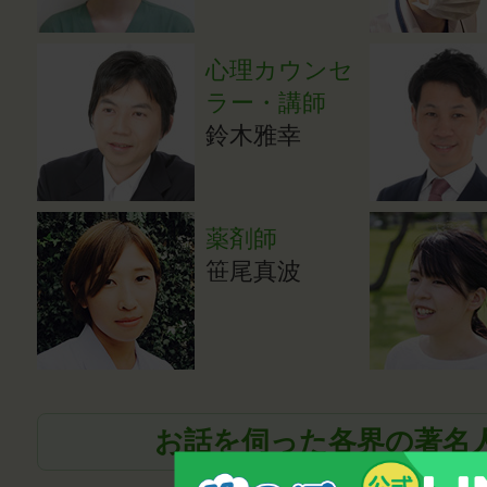
心理カウンセ
ラー・講師
鈴木雅幸
薬剤師
笹尾真波
お話を伺った各界の著名