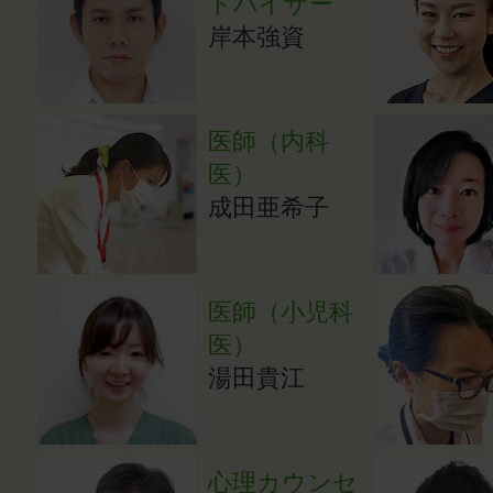
ドバイザー
岸本強資
医師（内科
医）
成田亜希子
医師（小児科
医）
湯田貴江
心理カウンセ