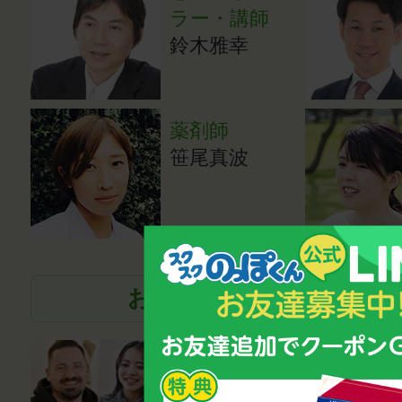
ラー・講師
鈴木雅幸
薬剤師
笹尾真波
お話を伺った各界の著名