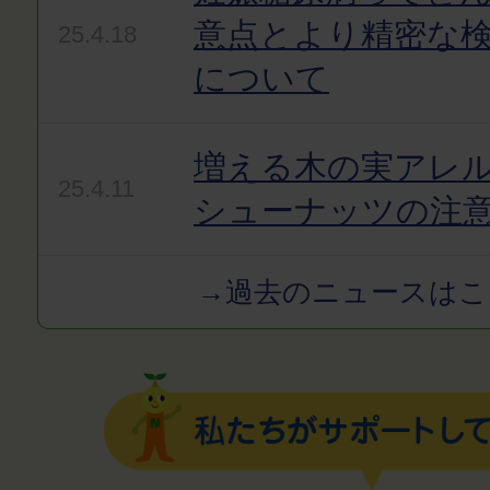
意点とより精密な
25.4.18
について
増える木の実アレ
25.4.11
シューナッツの注
→過去のニュースはこ