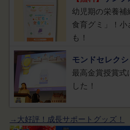
幼児期の栄養補
食育グミ」！小
も！
モンドセレクシ
最高金賞授賞式
した！
→大好評！成長サポートグッズ！