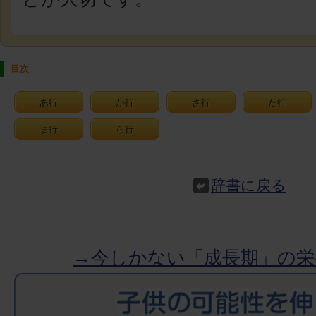
目次
あ行
か行
さ行
た行
ま行
ら行
辞書に戻る
→今しかない「成長期」の栄