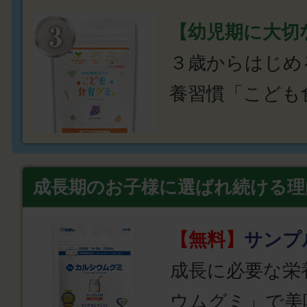
【幼児期に大切
３歳からはじめ
養習慣「こども
成長期のお子様に選ばれ続ける理
【無料】
サンプ
成長に必要な栄
ウムグミ」で美