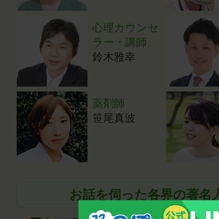
心理カウンセ
ラー・講師
鈴木雅幸
薬剤師
笹尾真波
お話を伺った各界の著名