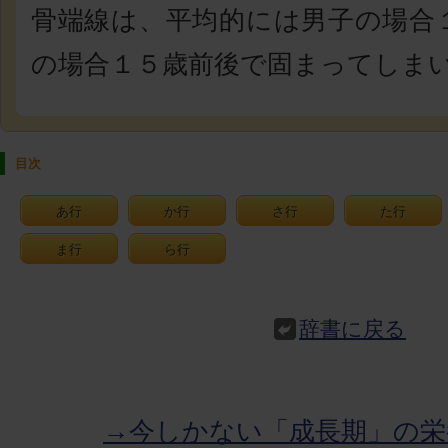
骨端線は、平均的には男子の場合
の場合１５歳前後で固まってしま
目次
あ行
か行
さ行
た行
ま行
ら行
辞書に戻る
→今しかない「成長期」の栄