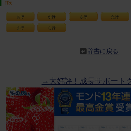
目次
あ行
か行
さ行
た行
ま行
ら行
辞書に戻る
→大好評！成長サポート