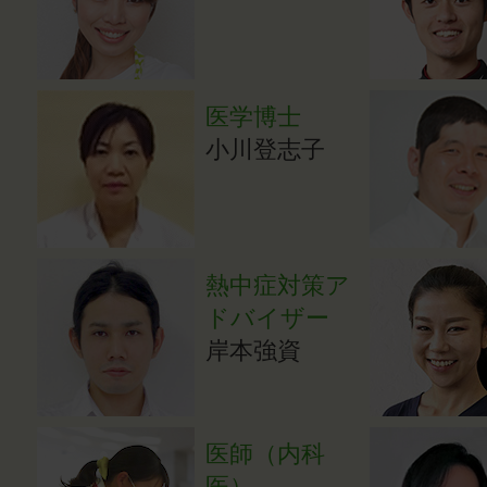
医学博士
小川登志子
熱中症対策ア
ドバイザー
岸本強資
医師（内科
医）