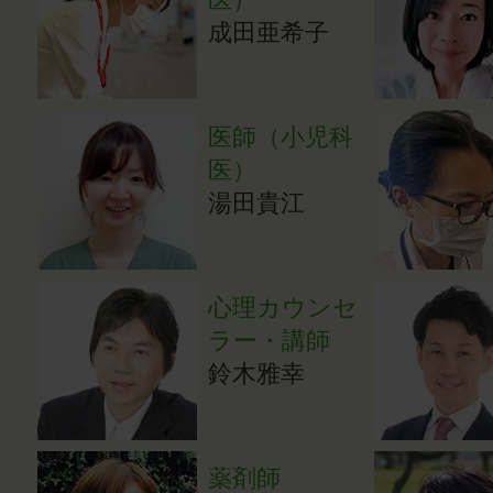
成田亜希子
医師（小児科
医）
湯田貴江
心理カウンセ
ラー・講師
鈴木雅幸
薬剤師