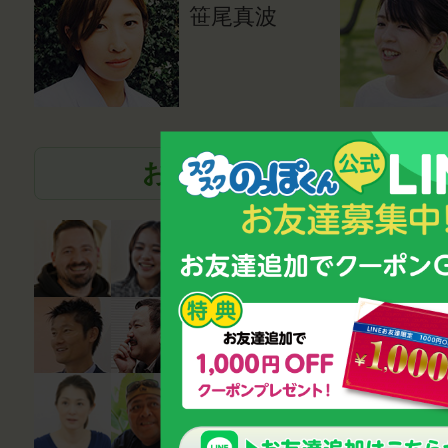
笹尾真波
お話を伺った各界の著名