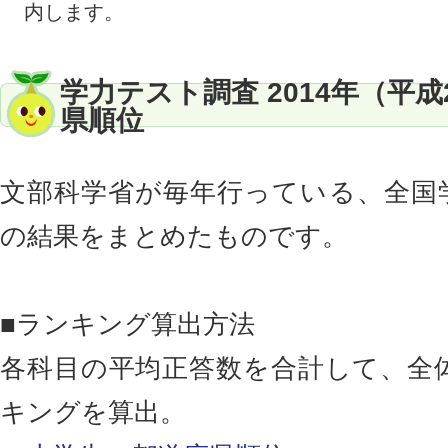
内します。
学力テスト調査 2014年（平
県順位
文部科学省が毎年行っている、全国
の結果をまとめたものです。
■ランキング算出方法
各科目の平均正答数を合計して、全
キングを算出。