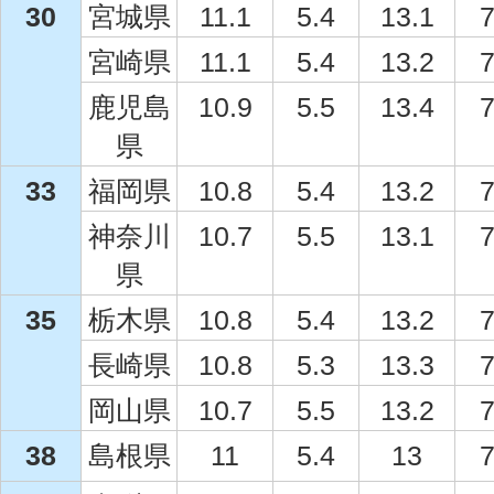
30
宮城県
11.1
5.4
13.1
7
宮崎県
11.1
5.4
13.2
7
鹿児島
10.9
5.5
13.4
7
県
33
福岡県
10.8
5.4
13.2
7
神奈川
10.7
5.5
13.1
7
県
35
栃木県
10.8
5.4
13.2
7
長崎県
10.8
5.3
13.3
7
岡山県
10.7
5.5
13.2
7
38
島根県
11
5.4
13
7