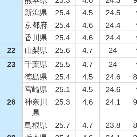
熊本県
25.3
4.6
24.3
9
新潟県
25.4
4.5
24.5
京都府
25.4
4.6
24.4
香川県
25.4
4.6
24.4
22
山梨県
25.6
4.7
24
23
千葉県
25.5
4.7
24
徳島県
25.4
4.5
24.6
8
宮崎県
25.1
4.5
24.6
26
神奈川
25.3
4.6
24.1
9
県
島根県
25.7
4.7
23.8
8