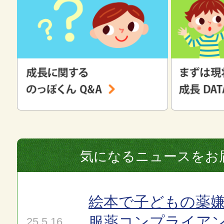
気になるニュースをお
絵本で子どもの薬嫌
服薬コンプライア
25.5.16