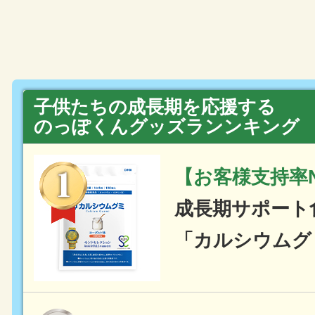
子供たちの成長期を応援する
のっぽくんグッズランンキング
【お客様支持率N
成長期サポート
「カルシウムグ