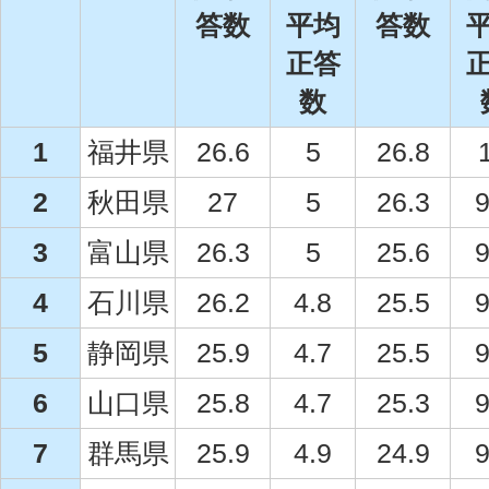
答数
平均
答数
正答
数
1
福井県
26.6
5
26.8
2
秋田県
27
5
26.3
9
3
富山県
26.3
5
25.6
9
4
石川県
26.2
4.8
25.5
9
5
静岡県
25.9
4.7
25.5
9
6
山口県
25.8
4.7
25.3
9
7
群馬県
25.9
4.9
24.9
9