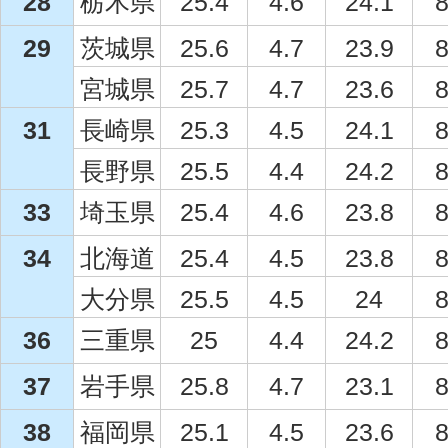
28
栃木県
25.4
4.6
24.1
8
29
茨城県
25.6
4.7
23.9
8
宮城県
25.7
4.7
23.6
8
31
長崎県
25.3
4.5
24.1
8
長野県
25.5
4.4
24.2
8
33
埼玉県
25.4
4.6
23.8
8
34
北海道
25.4
4.5
23.8
8
大分県
25.5
4.5
24
8
36
三重県
25
4.4
24.2
8
37
岩手県
25.8
4.7
23.1
8
38
福岡県
25.1
4.5
23.6
8