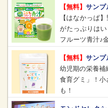
【無料】
サンプ
【はなかっぱ】
がたっぷりはい
フルーツ青汁♪
【無料】
サンプ
幼児期の栄養補
食育グミ」！小
も！