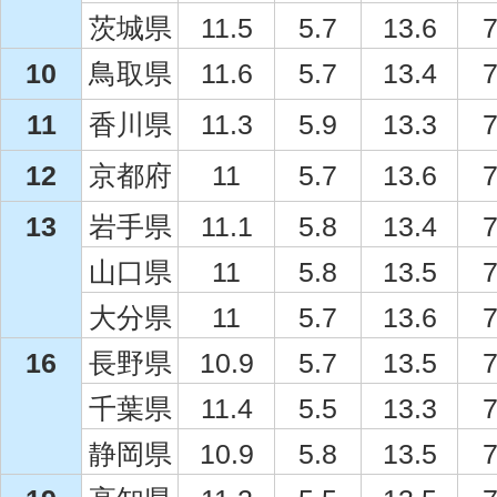
茨城県
11.5
5.7
13.6
7
10
鳥取県
11.6
5.7
13.4
7
11
香川県
11.3
5.9
13.3
7
12
京都府
11
5.7
13.6
7
13
岩手県
11.1
5.8
13.4
7
山口県
11
5.8
13.5
7
大分県
11
5.7
13.6
7
16
長野県
10.9
5.7
13.5
7
千葉県
11.4
5.5
13.3
7
静岡県
10.9
5.8
13.5
7