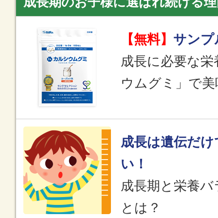
成長期のお子様に選ばれ続ける理
【無料】
サンプ
成長に必要な栄
ウムグミ」で美
成長は遺伝だけ
い！
成長期と栄養バ
とは？